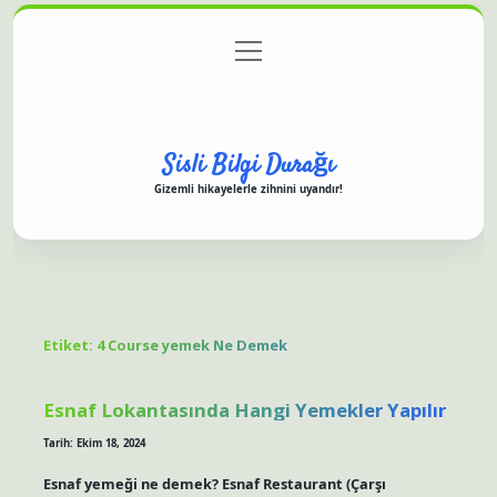
menüyü
Anasayfa
Gizlilik Politikası
Yasal Uyarı
aç
Hakkımızda
Sisli Bilgi Durağı
Gizemli hikayelerle zihnini uyandır!
Etiket:
4 Course yemek Ne Demek
Esnaf Lokantasında Hangi Yemekler Yapılır
Tarih: Ekim 18, 2024
Esnaf yemeği ne demek? Esnaf Restaurant (Çarşı