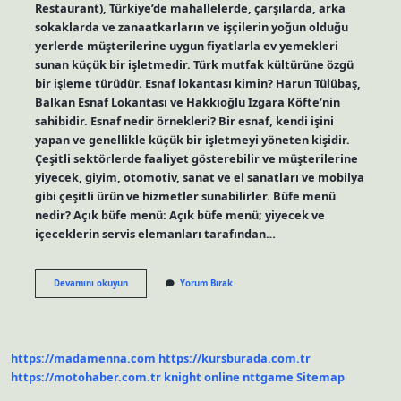
Restaurant), Türkiye’de mahallelerde, çarşılarda, arka
sokaklarda ve zanaatkarların ve işçilerin yoğun olduğu
yerlerde müşterilerine uygun fiyatlarla ev yemekleri
sunan küçük bir işletmedir. Türk mutfak kültürüne özgü
bir işleme türüdür. Esnaf lokantası kimin? Harun Tülübaş,
Balkan Esnaf Lokantası ve Hakkıoğlu Izgara Köfte’nin
sahibidir. Esnaf nedir örnekleri? Bir esnaf, kendi işini
yapan ve genellikle küçük bir işletmeyi yöneten kişidir.
Çeşitli sektörlerde faaliyet gösterebilir ve müşterilerine
yiyecek, giyim, otomotiv, sanat ve el sanatları ve mobilya
gibi çeşitli ürün ve hizmetler sunabilirler. Büfe menü
nedir? Açık büfe menü: Açık büfe menü; yiyecek ve
içeceklerin servis elemanları tarafından…
Esnaf
Devamını okuyun
Yorum Bırak
Lokantasında
Hangi
Yemekler
Yapılır
https://madamenna.com
https://kursburada.com.tr
https://motohaber.com.tr
knight online
nttgame
Sitemap