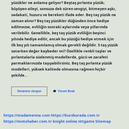
yüzükler ne anlama geliyor? Beştaş pırlanta yüzük;
büyüyen aileyi, sonsuza dek süren sevgiyi, bitmeyen aşkı,
sadakati, huzuru ve bereketi ifade eder. Beş taş yüzük ne
zaman alınır? Beş taş yüzükler düğünden önce hediye
edilmezse, evliliğin sonraki aylarında veya yıllarında
verilebilir. Genellikle, beş taş yüzük evliliğin beşinci
yılında hediye edilir, ancak bu yüzüğü hediye etmek için
ilk beş yılı tamamlamış olmak gerekli değildir. 5 taş yüzük
satarken değer kaybeder mi? Özellikle renkli taşlar ve
pırlantalarla süslenmiş modellerde, gücü ve zarafeti
parmaklarınızda taşıyabilirsiniz. Beş taş pırlanta yüzük
modelleri, yüksek kalitede olmasına rağmen hiçbir
şekilde…
5
Devamını okuyun
Yorum Bırak
Taş
Yüzük
Neden
Alınır
https://madamenna.com
https://kursburada.com.tr
https://motohaber.com.tr
knight online
nttgame
Sitemap