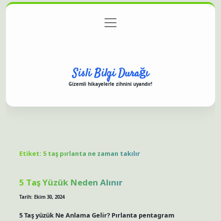
menüyü
Anasayfa
Gizlilik Politikası
Yasal Uyarı
aç
Hakkımızda
Sisli Bilgi Durağı
Gizemli hikayelerle zihnini uyandır!
Etiket:
5 taş pırlanta ne zaman takılır
5 Taş Yüzük Neden Alınır
Tarih: Ekim 30, 2024
5 Taş yüzük Ne Anlama Gelir? Pırlanta pentagram