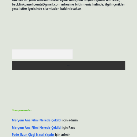
Hukuka ve yasal düzenlemelere aykırı olduğunu düşündüğünüz içerikleri,
backlinkpanelicomtr@gmail.com
adresine bildirmeniz halinde, ilgili içerikler
yasal süre içerisinde sitemizden kaldırılacaktır.
Arama
Son yorumlar
Meryem Ana Filmi Nerede Çekildi
için
admin
Meryem Ana Filmi Nerede Çekildi
için
Pars
Pcde Uzun Çizgi Nasıl Yapılır
için
admin