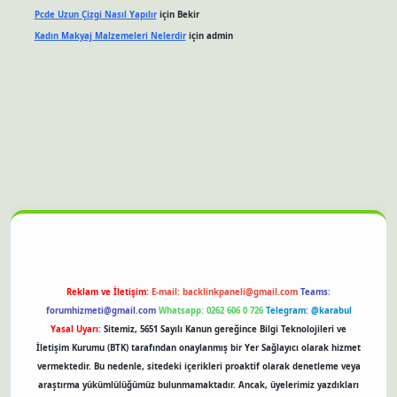
Pcde Uzun Çizgi Nasıl Yapılır
için
Bekir
Kadın Makyaj Malzemeleri Nelerdir
için
admin
bet güncel giriş
Reklam ve İletişim:
E-mail:
backlinkpaneli@gmail.com
Teams:
forumhizmeti@gmail.com
Whatsapp: 0262 606 0 726
Telegram: @karabul
Yasal Uyarı:
Sitemiz, 5651 Sayılı Kanun gereğince Bilgi Teknolojileri ve
İletişim Kurumu (BTK) tarafından onaylanmış bir Yer Sağlayıcı olarak hizmet
vermektedir. Bu nedenle, sitedeki içerikleri proaktif olarak denetleme veya
araştırma yükümlülüğümüz bulunmamaktadır. Ancak, üyelerimiz yazdıkları