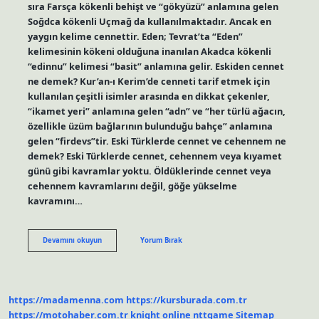
sıra Farsça kökenli behişt ve “gökyüzü” anlamına gelen
Soğdca kökenli Uçmağ da kullanılmaktadır. Ancak en
yaygın kelime cennettir. Eden; Tevrat’ta “Eden”
kelimesinin kökeni olduğuna inanılan Akadca kökenli
“edinnu” kelimesi “basit” anlamına gelir. Eskiden cennet
ne demek? Kur’an-ı Kerim’de cenneti tarif etmek için
kullanılan çeşitli isimler arasında en dikkat çekenler,
“ikamet yeri” anlamına gelen “adn” ve “her türlü ağacın,
özellikle üzüm bağlarının bulunduğu bahçe” anlamına
gelen “firdevs”tir. Eski Türklerde cennet ve cehennem ne
demek? Eski Türklerde cennet, cehennem veya kıyamet
günü gibi kavramlar yoktu. Öldüklerinde cennet veya
cehennem kavramlarını değil, göğe yükselme
kavramını…
Eski
Devamını okuyun
Yorum Bırak
Türkçe
Cennet
Ne
Demek
https://madamenna.com
https://kursburada.com.tr
https://motohaber.com.tr
knight online
nttgame
Sitemap