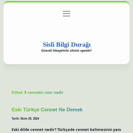
menüyü
Anasayfa
Gizlilik Politikası
Yasal Uyarı
aç
Hakkımızda
Sisli Bilgi Durağı
Gizemli hikayelerle zihnini uyandır!
Etiket:
8 cennetin ismi nedir
Eski Türkçe Cennet Ne Demek
Tarih: Ekim 29, 2024
Eski dilde cennet nedir? Türkçede cennet kelimesinin yanı