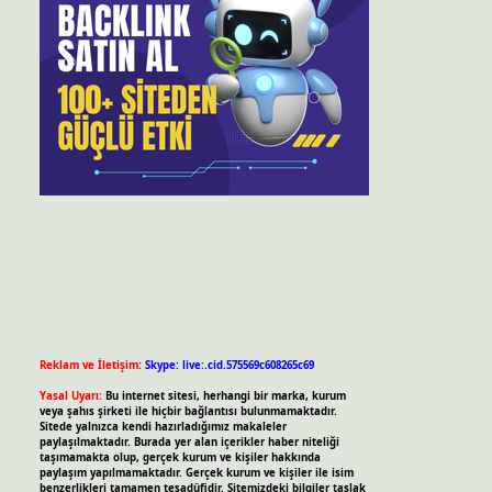
Reklam ve İletişim:
Skype: live:.cid.575569c608265c69
Yasal Uyarı:
Bu internet sitesi, herhangi bir marka, kurum
veya şahıs şirketi ile hiçbir bağlantısı bulunmamaktadır.
Sitede yalnızca kendi hazırladığımız makaleler
paylaşılmaktadır. Burada yer alan içerikler haber niteliği
taşımamakta olup, gerçek kurum ve kişiler hakkında
paylaşım yapılmamaktadır. Gerçek kurum ve kişiler ile isim
benzerlikleri tamamen tesadüfidir. Sitemizdeki bilgiler taslak