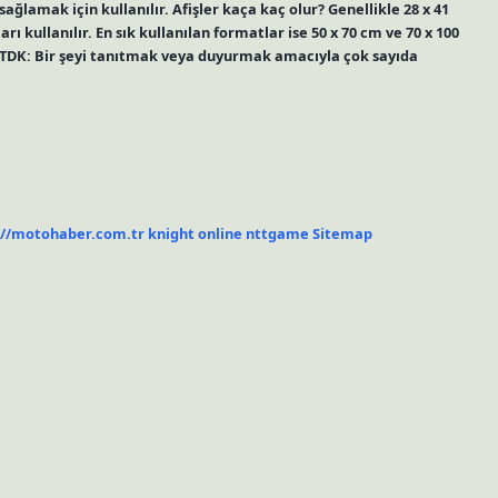
ağlamak için kullanılır. Afişler kaça kaç olur? Genellikle 28 x 41
arı kullanılır. En sık kullanılan formatlar ise 50 x 70 cm ve 70 x 100
r? TDK: Bir şeyi tanıtmak veya duyurmak amacıyla çok sayıda
://motohaber.com.tr
knight online
nttgame
Sitemap