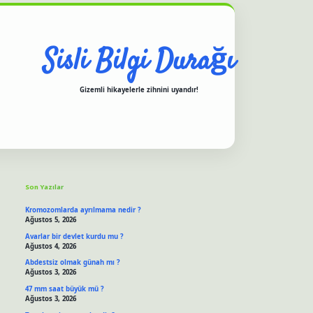
Sisli Bilgi Durağı
Gizemli hikayelerle zihnini uyandır!
Sidebar
iş yap
ilbet.online
piabella giriş
betexper.xyz
hiltonbet güncel giriş
Son Yazılar
Kromozomlarda ayrılmama nedir ?
Ağustos 5, 2026
Avarlar bir devlet kurdu mu ?
Ağustos 4, 2026
Abdestsiz olmak günah mı ?
Ağustos 3, 2026
47 mm saat büyük mü ?
Ağustos 3, 2026