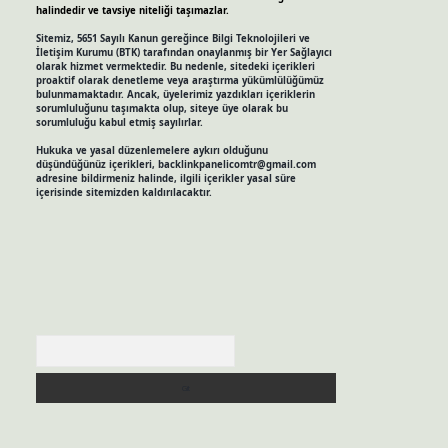
halindedir ve tavsiye niteliği taşımazlar.
Sitemiz, 5651 Sayılı Kanun gereğince Bilgi Teknolojileri ve
İletişim Kurumu (BTK) tarafından onaylanmış bir Yer Sağlayıcı
olarak hizmet vermektedir. Bu nedenle, sitedeki içerikleri
proaktif olarak denetleme veya araştırma yükümlülüğümüz
bulunmamaktadır. Ancak, üyelerimiz yazdıkları içeriklerin
sorumluluğunu taşımakta olup, siteye üye olarak bu
sorumluluğu kabul etmiş sayılırlar.
Hukuka ve yasal düzenlemelere aykırı olduğunu
düşündüğünüz içerikleri,
backlinkpanelicomtr@gmail.com
adresine bildirmeniz halinde, ilgili içerikler yasal süre
içerisinde sitemizden kaldırılacaktır.
Arama