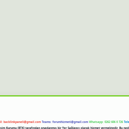
il:
backlinkpaneli@gmail.com
Teams:
forumhizmeti@gmail.com
Whatsapp: 0262 606 0 726
Tel
etişim Kurumu (BTK) tarafından onaylanmış bir Yer Sağlayıcı olarak hizmet vermektedir. Bu ned