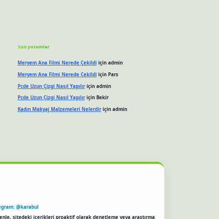
Son yorumlar
Meryem Ana Filmi Nerede Çekildi
için
admin
Meryem Ana Filmi Nerede Çekildi
için
Pars
Pcde Uzun Çizgi Nasıl Yapılır
için
admin
Pcde Uzun Çizgi Nasıl Yapılır
için
Bekir
Kadın Makyaj Malzemeleri Nelerdir
için
admin
egram: @karabul
enle, sitedeki içerikleri proaktif olarak denetleme veya araştırma