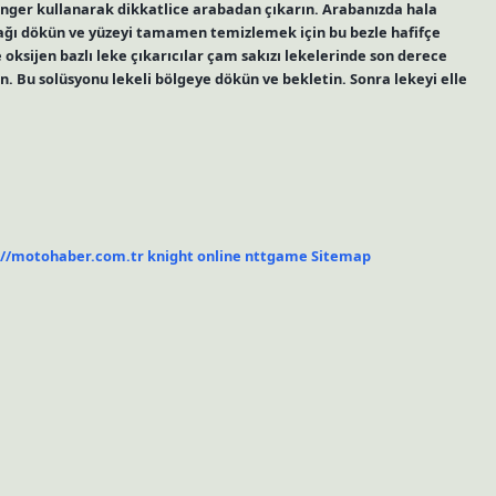
ünger kullanarak dikkatlice arabadan çıkarın. Arabanızda hala
yağı dökün ve yüzeyi tamamen temizlemek için bu bezle hafifçe
e oksijen bazlı leke çıkarıcılar çam sakızı lekelerinde son derece
rın. Bu solüsyonu lekeli bölgeye dökün ve bekletin. Sonra lekeyi elle
://motohaber.com.tr
knight online
nttgame
Sitemap