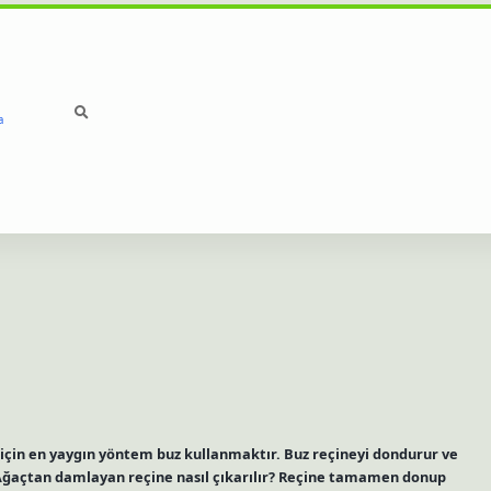
a
betci
hiltonbet
ilbet g
 için en yaygın yöntem buz kullanmaktır. Buz reçineyi dondurur ve
. Ağaçtan damlayan reçine nasıl çıkarılır? Reçine tamamen donup