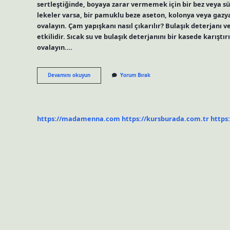
sertleştiğinde, boyaya zarar vermemek için bir bez veya s
lekeler varsa, bir pamuklu beze aseton, kolonya veya gaz
ovalayın. Çam yapışkanı nasıl çıkarılır? Bulaşık deterjanı v
etkilidir. Sıcak su ve bulaşık deterjanını bir kasede karıştı
ovalayın.…
Çam
Devamını okuyun
Yorum Bırak
Reçinesi
Nasıl
Çıkar
https://madamenna.com
https://kursburada.com.tr
https