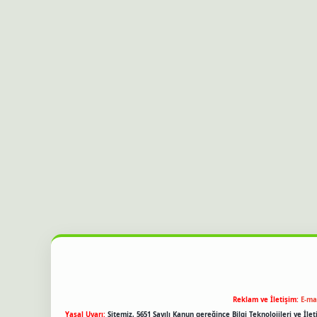
Reklam ve İletişim:
E-ma
Yasal Uyarı:
Sitemiz, 5651 Sayılı Kanun gereğince Bilgi Teknolojileri ve İl