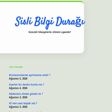
Sisli Bilgi Durağı
Gizemli hikayelerle zihnini uyandır!
Sidebar
iriş yap
ilbet.online
piabella giriş
betexper.xyz
hiltonbet güncel giriş
Son Yazılar
Kromozomlarda ayrılmama nedir ?
Ağustos 5, 2026
Avarlar bir devlet kurdu mu ?
Ağustos 4, 2026
Abdestsiz olmak günah mı ?
Ağustos 3, 2026
47 mm saat büyük mü ?
Ağustos 3, 2026