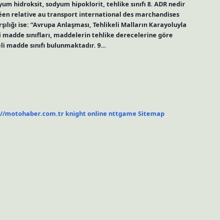
asyum hidroksit, sodyum hipoklorit, tehlike sınıfı 8. ADR nedir
éen relative au transport international des marchandises
şılığı ise: “Avrupa Anlaşması, Tehlikeli Malların Karayoluyla
eli madde sınıfları, maddelerin tehlike derecelerine göre
eli madde sınıfı bulunmaktadır. 9…
://motohaber.com.tr
knight online
nttgame
Sitemap