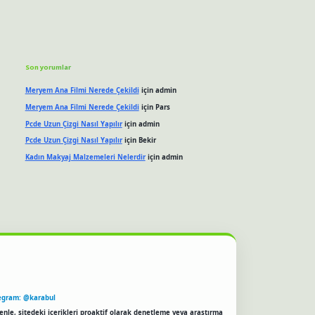
Son yorumlar
Meryem Ana Filmi Nerede Çekildi
için
admin
Meryem Ana Filmi Nerede Çekildi
için
Pars
Pcde Uzun Çizgi Nasıl Yapılır
için
admin
Pcde Uzun Çizgi Nasıl Yapılır
için
Bekir
Kadın Makyaj Malzemeleri Nelerdir
için
admin
egram: @karabul
enle, sitedeki içerikleri proaktif olarak denetleme veya araştırma