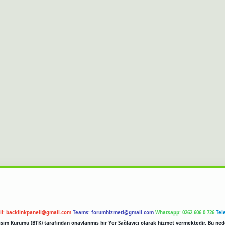
il:
backlinkpaneli@gmail.com
Teams:
forumhizmeti@gmail.com
Whatsapp: 0262 606 0 726
Tel
etişim Kurumu (BTK) tarafından onaylanmış bir Yer Sağlayıcı olarak hizmet vermektedir. Bu ned