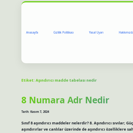
Anasayfa
Gizlilik Politikası
Yasal Uyarı
Hakkımızd
Etiket:
Aşındırıcı madde tabelası nedir
8 Numara Adr Nedir
Tarih: Kasım 7, 2024
Sınıf 8 aşındırıcı maddeler nelerdir? 8. Aşındırıcı sıvılar; 
aşındırırlar ve canlılar üzerinde de aşındırıcı özelliklere sahi