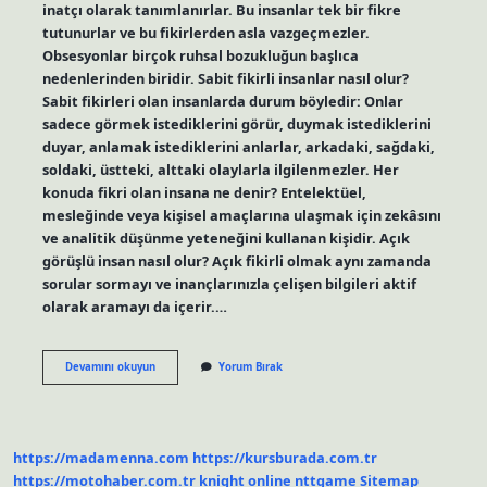
inatçı olarak tanımlanırlar. Bu insanlar tek bir fikre
tutunurlar ve bu fikirlerden asla vazgeçmezler.
Obsesyonlar birçok ruhsal bozukluğun başlıca
nedenlerinden biridir. Sabit fikirli insanlar nasıl olur?
Sabit fikirleri olan insanlarda durum böyledir: Onlar
sadece görmek istediklerini görür, duymak istediklerini
duyar, anlamak istediklerini anlarlar, arkadaki, sağdaki,
soldaki, üstteki, alttaki olaylarla ilgilenmezler. Her
konuda fikri olan insana ne denir? Entelektüel,
mesleğinde veya kişisel amaçlarına ulaşmak için zekâsını
ve analitik düşünme yeteneğini kullanan kişidir. Açık
görüşlü insan nasıl olur? Açık fikirli olmak aynı zamanda
sorular sormayı ve inançlarınızla çelişen bilgileri aktif
olarak aramayı da içerir.…
Sabit
Devamını okuyun
Yorum Bırak
Fikirli
Olmak
Iyi
Midir
https://madamenna.com
https://kursburada.com.tr
https://motohaber.com.tr
knight online
nttgame
Sitemap