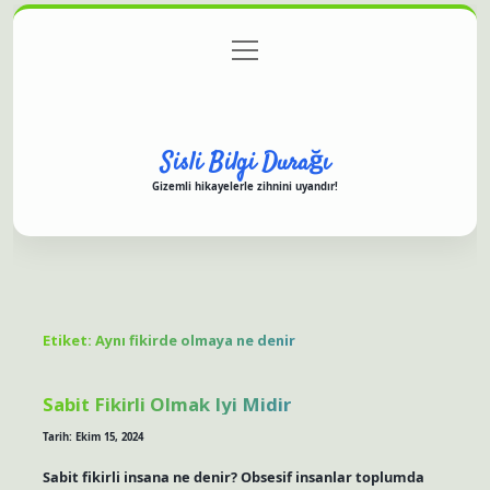
menüyü
Anasayfa
Gizlilik Politikası
Yasal Uyarı
aç
Hakkımızda
Sisli Bilgi Durağı
Gizemli hikayelerle zihnini uyandır!
Etiket:
Aynı fikirde olmaya ne denir
Sabit Fikirli Olmak Iyi Midir
Tarih: Ekim 15, 2024
Sabit fikirli insana ne denir? Obsesif insanlar toplumda