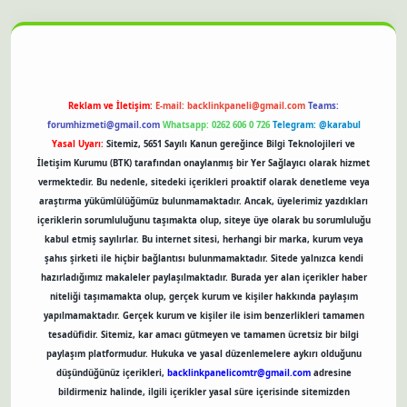
et güncel giriş
Reklam ve İletişim:
E-mail:
backlinkpaneli@gmail.com
Teams:
forumhizmeti@gmail.com
Whatsapp: 0262 606 0 726
Telegram: @karabul
Yasal Uyarı:
Sitemiz, 5651 Sayılı Kanun gereğince Bilgi Teknolojileri ve
İletişim Kurumu (BTK) tarafından onaylanmış bir Yer Sağlayıcı olarak hizmet
vermektedir. Bu nedenle, sitedeki içerikleri proaktif olarak denetleme veya
araştırma yükümlülüğümüz bulunmamaktadır. Ancak, üyelerimiz yazdıkları
içeriklerin sorumluluğunu taşımakta olup, siteye üye olarak bu sorumluluğu
kabul etmiş sayılırlar. Bu internet sitesi, herhangi bir marka, kurum veya
şahıs şirketi ile hiçbir bağlantısı bulunmamaktadır. Sitede yalnızca kendi
hazırladığımız makaleler paylaşılmaktadır. Burada yer alan içerikler haber
niteliği taşımamakta olup, gerçek kurum ve kişiler hakkında paylaşım
yapılmamaktadır. Gerçek kurum ve kişiler ile isim benzerlikleri tamamen
tesadüfidir. Sitemiz, kar amacı gütmeyen ve tamamen ücretsiz bir bilgi
paylaşım platformudur. Hukuka ve yasal düzenlemelere aykırı olduğunu
düşündüğünüz içerikleri,
backlinkpanelicomtr@gmail.com
adresine
bildirmeniz halinde, ilgili içerikler yasal süre içerisinde sitemizden