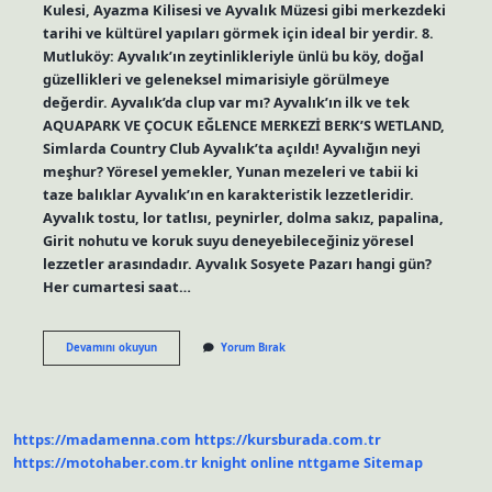
Kulesi, Ayazma Kilisesi ve Ayvalık Müzesi gibi merkezdeki
tarihi ve kültürel yapıları görmek için ideal bir yerdir. 8.
Mutluköy: Ayvalık’ın zeytinlikleriyle ünlü bu köy, doğal
güzellikleri ve geleneksel mimarisiyle görülmeye
değerdir. Ayvalık’da clup var mı? Ayvalık’ın ilk ve tek
AQUAPARK VE ÇOCUK EĞLENCE MERKEZİ BERK’S WETLAND,
Simlarda Country Club Ayvalık’ta açıldı! Ayvalığın neyi
meşhur? Yöresel yemekler, Yunan mezeleri ve tabii ki
taze balıklar Ayvalık’ın en karakteristik lezzetleridir.
Ayvalık tostu, lor tatlısı, peynirler, dolma sakız, papalina,
Girit nohutu ve koruk suyu deneyebileceğiniz yöresel
lezzetler arasındadır. Ayvalık Sosyete Pazarı hangi gün?
Her cumartesi saat…
Ayvalıkta
Devamını okuyun
Yorum Bırak
Akşam
Ne
Yapılır
https://madamenna.com
https://kursburada.com.tr
https://motohaber.com.tr
knight online
nttgame
Sitemap