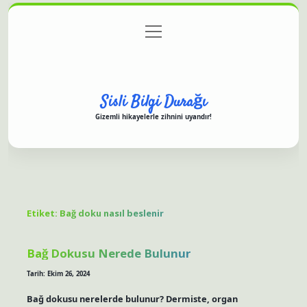
menüyü
Anasayfa
Gizlilik Politikası
Yasal Uyarı
aç
Hakkımızda
Sisli Bilgi Durağı
Gizemli hikayelerle zihnini uyandır!
Etiket:
Bağ doku nasıl beslenir
Bağ Dokusu Nerede Bulunur
Tarih: Ekim 26, 2024
Bağ dokusu nerelerde bulunur? Dermiste, organ