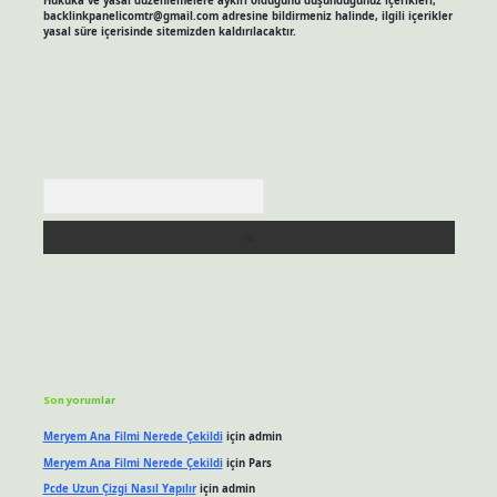
Hukuka ve yasal düzenlemelere aykırı olduğunu düşündüğünüz içerikleri,
backlinkpanelicomtr@gmail.com
adresine bildirmeniz halinde, ilgili içerikler
yasal süre içerisinde sitemizden kaldırılacaktır.
Arama
Son yorumlar
Meryem Ana Filmi Nerede Çekildi
için
admin
Meryem Ana Filmi Nerede Çekildi
için
Pars
Pcde Uzun Çizgi Nasıl Yapılır
için
admin