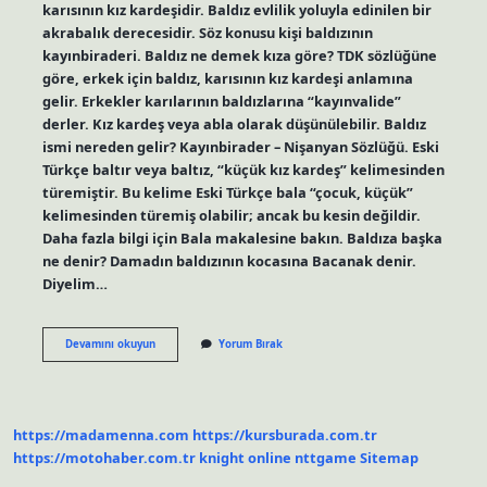
karısının kız kardeşidir. Baldız evlilik yoluyla edinilen bir
akrabalık derecesidir. Söz konusu kişi baldızının
kayınbiraderi. Baldız ne demek kıza göre? TDK sözlüğüne
göre, erkek için baldız, karısının kız kardeşi anlamına
gelir. Erkekler karılarının baldızlarına “kayınvalide”
derler. Kız kardeş veya abla olarak düşünülebilir. Baldız
ismi nereden gelir? Kayınbirader – Nişanyan Sözlüğü. Eski
Türkçe baltır veya baltız, “küçük kız kardeş” kelimesinden
türemiştir. Bu kelime Eski Türkçe bala “çocuk, küçük”
kelimesinden türemiş olabilir; ancak bu kesin değildir.
Daha fazla bilgi için Bala makalesine bakın. Baldıza başka
ne denir? Damadın baldızının kocasına Bacanak denir.
Diyelim…
Baldız
Devamını okuyun
Yorum Bırak
Ne
Anlama
Gelir
https://madamenna.com
https://kursburada.com.tr
https://motohaber.com.tr
knight online
nttgame
Sitemap