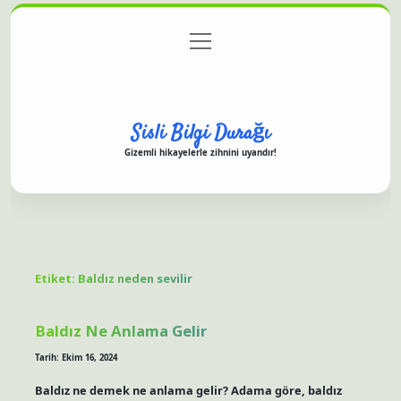
menüyü
Anasayfa
Gizlilik Politikası
Yasal Uyarı
aç
Hakkımızda
Sisli Bilgi Durağı
Gizemli hikayelerle zihnini uyandır!
Etiket:
Baldız neden sevilir
Baldız Ne Anlama Gelir
Tarih: Ekim 16, 2024
Baldız ne demek ne anlama gelir? Adama göre, baldız