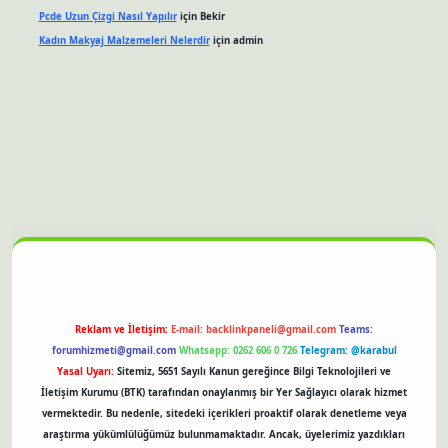
Pcde Uzun Çizgi Nasıl Yapılır
için
Bekir
Kadın Makyaj Malzemeleri Nelerdir
için
admin
et güncel giriş
Reklam ve İletişim:
E-mail:
backlinkpaneli@gmail.com
Teams:
forumhizmeti@gmail.com
Whatsapp: 0262 606 0 726
Telegram: @karabul
Yasal Uyarı:
Sitemiz, 5651 Sayılı Kanun gereğince Bilgi Teknolojileri ve
İletişim Kurumu (BTK) tarafından onaylanmış bir Yer Sağlayıcı olarak hizmet
vermektedir. Bu nedenle, sitedeki içerikleri proaktif olarak denetleme veya
araştırma yükümlülüğümüz bulunmamaktadır. Ancak, üyelerimiz yazdıkları