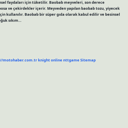
insel faydaları için tüketilir. Baobab meyveleri, son derece
 posa ve çekirdekler içerir. Meyveden yapılan baobab tozu, yiyecek
çin kullanılır. Baobab bir süper gıda olarak kabul edilir ve besinsel
 Soğuk sıkım…
://motohaber.com.tr
knight online
nttgame
Sitemap