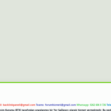
il:
backlinkpaneli@gmail.com
Teams:
forumhizmeti@gmail.com
Whatsapp: 0262 606 0 726
Tel
etişim Kurumu (BTK) tarafından onaylanmış bir Yer Sağlayıcı olarak hizmet vermektedir. Bu ned