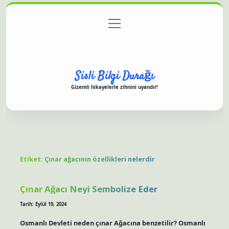
menüyü
Anasayfa
Gizlilik Politikası
Yasal Uyarı
aç
Hakkımızda
Sisli Bilgi Durağı
Gizemli hikayelerle zihnini uyandır!
Etiket:
Çınar ağacının özellikleri nelerdir
Çınar Ağacı Neyi Sembolize Eder
Tarih: Eylül 19, 2024
Osmanlı Devleti neden çınar Ağacına benzetilir? Osmanlı