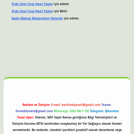
Pcde Uzun Çizgi Nasıl Yapılır
için
admin
Pcde Uzun Çizgi Nasıl Yapılır
için
Bekir
Kadın Makyaj Malzemeleri Nelerdir
için
admin
et güncel giriş
Reklam ve İletişim:
E-mail:
backlinkpaneli@gmail.com
Teams:
forumhizmeti@gmail.com
Whatsapp: 0262 606 0 726
Telegram: @karabul
Yasal Uyarı:
Sitemiz, 5651 Sayılı Kanun gereğince Bilgi Teknolojileri ve
İletişim Kurumu (BTK) tarafından onaylanmış bir Yer Sağlayıcı olarak hizmet
vermektedir. Bu nedenle, sitedeki içerikleri proaktif olarak denetleme veya