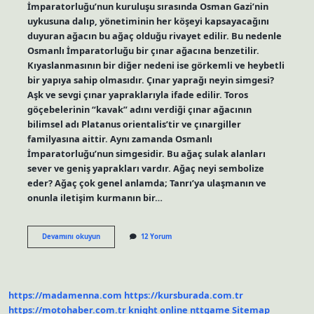
İmparatorluğu’nun kuruluşu sırasında Osman Gazi’nin
uykusuna dalıp, yönetiminin her köşeyi kapsayacağını
duyuran ağacın bu ağaç olduğu rivayet edilir. Bu nedenle
Osmanlı İmparatorluğu bir çınar ağacına benzetilir.
Kıyaslanmasının bir diğer nedeni ise görkemli ve heybetli
bir yapıya sahip olmasıdır. Çınar yaprağı neyin simgesi?
Aşk ve sevgi çınar yapraklarıyla ifade edilir. Toros
göçebelerinin “kavak” adını verdiği çınar ağacının
bilimsel adı Platanus orientalis’tir ve çınargiller
familyasına aittir. Aynı zamanda Osmanlı
İmparatorluğu’nun simgesidir. Bu ağaç sulak alanları
sever ve geniş yaprakları vardır. Ağaç neyi sembolize
eder? Ağaç çok genel anlamda; Tanrı’ya ulaşmanın ve
onunla iletişim kurmanın bir…
Çınar
Devamını okuyun
12 Yorum
Ağacı
Neyi
Sembolize
Eder
https://madamenna.com
https://kursburada.com.tr
https://motohaber.com.tr
knight online
nttgame
Sitemap