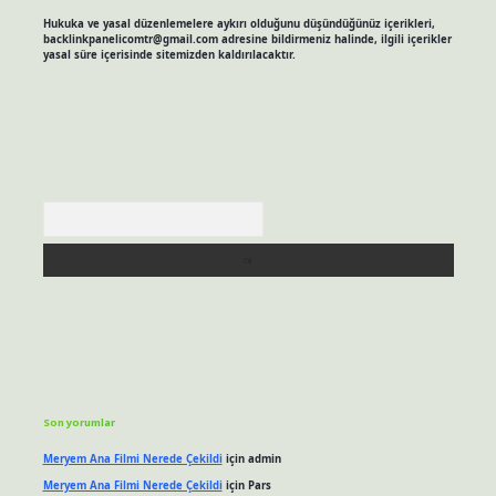
Hukuka ve yasal düzenlemelere aykırı olduğunu düşündüğünüz içerikleri,
backlinkpanelicomtr@gmail.com
adresine bildirmeniz halinde, ilgili içerikler
yasal süre içerisinde sitemizden kaldırılacaktır.
Arama
Son yorumlar
Meryem Ana Filmi Nerede Çekildi
için
admin
Meryem Ana Filmi Nerede Çekildi
için
Pars