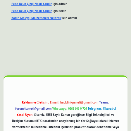
Pcde Uzun Çizgi Nasıl Yapılır
için
admin
Pcde Uzun Çizgi Nasıl Yapılır
için
Bekir
Kadın Makyaj Malzemeleri Nelerdir
için
admin
et güncel giriş
Reklam ve İletişim:
E-mail:
backlinkpaneli@gmail.com
Teams:
forumhizmeti@gmail.com
Whatsapp: 0262 606 0 726
Telegram: @karabul
Yasal Uyarı:
Sitemiz, 5651 Sayılı Kanun gereğince Bilgi Teknolojileri ve
İletişim Kurumu (BTK) tarafından onaylanmış bir Yer Sağlayıcı olarak hizmet
vermektedir. Bu nedenle, sitedeki içerikleri proaktif olarak denetleme veya