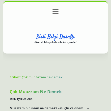
menüyü
Anasayfa
Gizlilik Politikası
Yasal Uyarı
aç
Hakkımızda
Sisli Bilgi Durağı
Gizemli hikayelerle zihnini uyandır!
Etiket:
Çok muntazam ne demek
Çok Muazzam Ne Demek
Tarih: Eylül 22, 2024
Muazzam bir insan ne demek? – Güçlü ve önemli. –