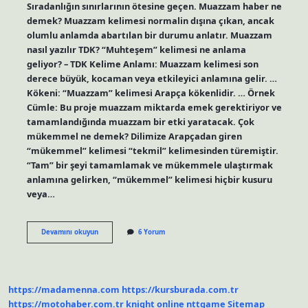
Sıradanlığın sınırlarının ötesine geçen. Muazzam haber ne
demek? Muazzam kelimesi normalin dışına çıkan, ancak
olumlu anlamda abartılan bir durumu anlatır. Muazzam
nasıl yazılır TDK? “Muhteşem” kelimesi ne anlama
geliyor? – TDK Kelime Anlamı: Muazzam kelimesi son
derece büyük, kocaman veya etkileyici anlamına gelir. …
Kökeni: “Muazzam” kelimesi Arapça kökenlidir. … Örnek
Cümle: Bu proje muazzam miktarda emek gerektiriyor ve
tamamlandığında muazzam bir etki yaratacak. Çok
mükemmel ne demek? Dilimize Arapçadan giren
“mükemmel” kelimesi “tekmil” kelimesinden türemiştir.
“Tam” bir şeyi tamamlamak ve mükemmele ulaştırmak
anlamına gelirken, “mükemmel” kelimesi hiçbir kusuru
veya…
Çok
Devamını okuyun
6 Yorum
Muazzam
Ne
Demek
https://madamenna.com
https://kursburada.com.tr
https://motohaber.com.tr
knight online
nttgame
Sitemap