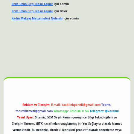
Pcde Uzun Çizgi Nasıl Yapılır
için
admin
Pcde Uzun Çizgi Nasıl Yapılır
için
Bekir
Kadın Makyaj Malzemeleri Nelerdir
için
admin
et güncel giriş
Reklam ve İletişim:
E-mail:
backlinkpaneli@gmail.com
Teams:
forumhizmeti@gmail.com
Whatsapp: 0262 606 0 726
Telegram: @karabul
Yasal Uyarı:
Sitemiz, 5651 Sayılı Kanun gereğince Bilgi Teknolojileri ve
İletişim Kurumu (BTK) tarafından onaylanmış bir Yer Sağlayıcı olarak hizmet
vermektedir. Bu nedenle, sitedeki içerikleri proaktif olarak denetleme veya