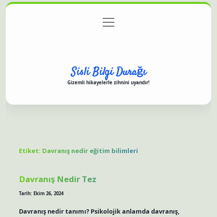
menüyü
Anasayfa
Gizlilik Politikası
Yasal Uyarı
aç
Hakkımızda
Sisli Bilgi Durağı
Gizemli hikayelerle zihnini uyandır!
Etiket:
Davranış nedir eğitim bilimleri
Davranış Nedir Tez
Tarih: Ekim 26, 2024
Davranış nedir tanımı? Psikolojik anlamda davranış,