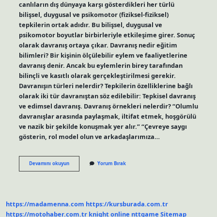
canlıların dış dünyaya karşı gösterdikleri her türlü
bilişsel, duygusal ve psikomotor (fiziksel-fiziksel)
tepkilerin ortak adıdır. Bu bilişsel, duygusal ve
psikomotor boyutlar birbirleriyle etkileşime girer. Sonuç
olarak davranış ortaya çıkar. Davranış nedir eğitim
bilimleri? Bir kişinin ölçülebilir eylem ve faaliyetlerine
davranış denir. Ancak bu eylemlerin birey tarafından
bilinçli ve kasıtlı olarak gerçekleştirilmesi gerekir.
Davranışın türleri nelerdir? Tepkilerin özelliklerine bağlı
olarak iki tür davranıştan söz edilebilir: Tepkisel davranış
ve edimsel davranış. Davranış örnekleri nelerdir? “Olumlu
davranışlar arasında paylaşmak, iltifat etmek, hoşgörülü
ve nazik bir şekilde konuşmak yer alır.” “Çevreye saygı
gösterin, rol model olun ve arkadaşlarımıza…
Davranış
Devamını okuyun
Yorum Bırak
Nedir
Tez
https://madamenna.com
https://kursburada.com.tr
https://motohaber.com.tr
knight online
nttgame
Sitemap