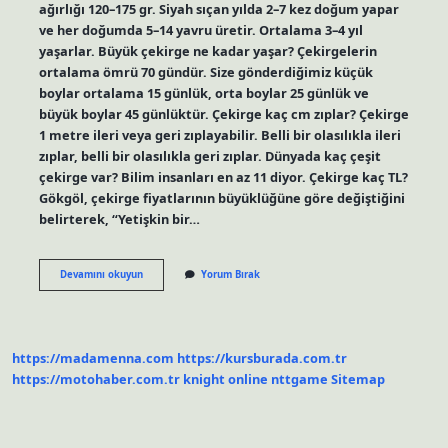
ağırlığı 120–175 gr. Siyah sıçan yılda 2–7 kez doğum yapar
ve her doğumda 5–14 yavru üretir. Ortalama 3–4 yıl
yaşarlar. Büyük çekirge ne kadar yaşar? Çekirgelerin
ortalama ömrü 70 gündür. Size gönderdiğimiz küçük
boylar ortalama 15 günlük, orta boylar 25 günlük ve
büyük boylar 45 günlüktür. Çekirge kaç cm zıplar? Çekirge
1 metre ileri veya geri zıplayabilir. Belli bir olasılıkla ileri
zıplar, belli bir olasılıkla geri zıplar. Dünyada kaç çeşit
çekirge var? Bilim insanları en az 11 diyor. Çekirge kaç TL?
Gökgöl, çekirge fiyatlarının büyüklüğüne göre değiştiğini
belirterek, “Yetişkin bir…
Dünyanın
Devamını okuyun
Yorum Bırak
En
Büyük
Çekirgesi
Kaç
Cm
https://madamenna.com
https://kursburada.com.tr
https://motohaber.com.tr
knight online
nttgame
Sitemap