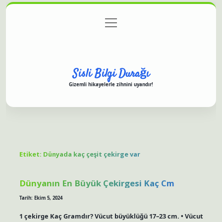
menüyü
Anasayfa
Gizlilik Politikası
Yasal Uyarı
aç
Hakkımızda
Sisli Bilgi Durağı
Gizemli hikayelerle zihnini uyandır!
Etiket:
Dünyada kaç çeşit çekirge var
Dünyanın En Büyük Çekirgesi Kaç Cm
Tarih: Ekim 5, 2024
1 çekirge Kaç Gramdır? Vücut büyüklüğü 17–23 cm. • Vücut