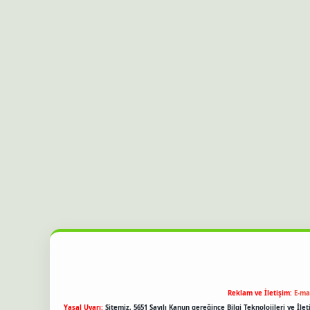
Reklam ve İletişim:
E-ma
Yasal Uyarı:
Sitemiz, 5651 Sayılı Kanun gereğince Bilgi Teknolojileri ve İl