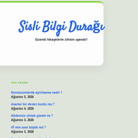
Sisli Bilgi Durağı
Gizemli hikayelerle zihnini uyandır!
Sidebar
iş yap
ilbet.online
piabella giriş
betexper.xyz
hiltonbet güncel giriş
Son Yazılar
Kromozomlarda ayrılmama nedir ?
Ağustos 5, 2026
Avarlar bir devlet kurdu mu ?
Ağustos 4, 2026
Abdestsiz olmak günah mı ?
Ağustos 3, 2026
47 mm saat büyük mü ?
Ağustos 3, 2026