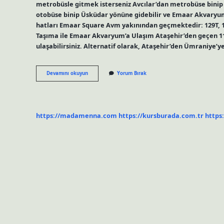
metrobüsle gitmek isterseniz Avcılar’dan metrobüse binip 
otobüse binip Üsküdar yönüne gidebilir ve Emaar Akvaryum’
hatları Emaar Square Avm yakınından geçmektedir: 129T, 14B
Taşıma ile Emaar Akvaryum’a Ulaşım Ataşehir’den geçen 1
ulaşabilirsiniz. Alternatif olarak, Ataşehir’den Ümraniye’
Uzunçayırdan
Devamını okuyun
Yorum Bırak
Emaar
Avmye
Nasıl
Gidilir
https://madamenna.com
https://kursburada.com.tr
https