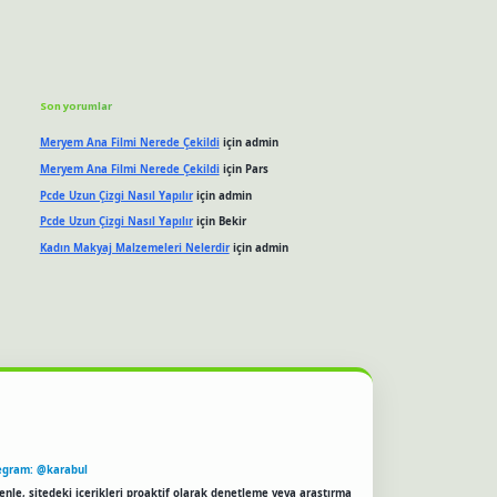
Son yorumlar
Meryem Ana Filmi Nerede Çekildi
için
admin
Meryem Ana Filmi Nerede Çekildi
için
Pars
Pcde Uzun Çizgi Nasıl Yapılır
için
admin
Pcde Uzun Çizgi Nasıl Yapılır
için
Bekir
Kadın Makyaj Malzemeleri Nelerdir
için
admin
egram: @karabul
enle, sitedeki içerikleri proaktif olarak denetleme veya araştırma