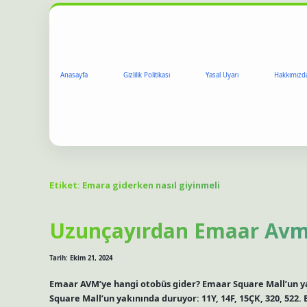
Anasayfa
Gizlilik Politikası
Yasal Uyarı
Hakkımızd
Etiket:
Emara giderken nasıl giyinmeli
Uzunçayırdan Emaar Avmye
Tarih: Ekim 21, 2024
Emaar AVM’ye hangi otobüs gider? Emaar Square Mall’un ya
Square Mall’un yakınında duruyor: 11Y, 14F, 15ÇK, 320, 52