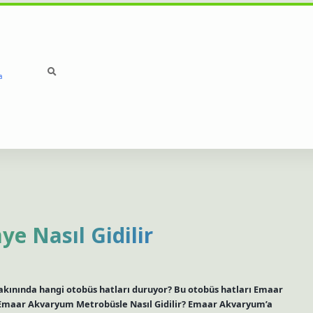
a
betci
hiltonbet
ilbet gir
 Nasıl Gidilir
kınında hangi otobüs hatları duruyor? Bu otobüs hatları Emaar
2. Emaar Akvaryum Metrobüsle Nasıl Gidilir? Emaar Akvaryum’a