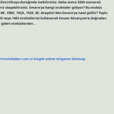
Zincirlikuyu durağında inebilirsiniz. Daha sonra 320A numaralı
a ulaşabilirsiniz. Emara’ya hangi otobüsler gidiyor? Bu otobüs
, 15BK, 15ÇK, 15SK, 8E. Ataşehir’den Emara’ya nasıl gidilir? Toplu
1E veya 14ES otobüslerini kullanarak Emaar Akvaryum’a doğrudan
ye giden otobüslerden…
://motohaber.com.tr
knight online
nttgame
Sitemap