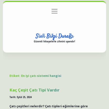
menüyü
Anasayfa
Gizlilik Politikası
Yasal Uyarı
aç
Hakkımızda
Sisli Bilgi Durağı
Gizemli hikayelerle zihnini uyandır!
Etiket:
En iyi çatı sistemi hangisi
Kaç Çeşit Çatı Tipi Vardır
Tarih: Eylül 25, 2024
Çatı çeşitleri nelerdir? Çatı tipleri eğimlerine göre