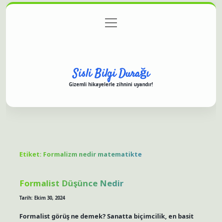
menüyü
Anasayfa
Gizlilik Politikası
Yasal Uyarı
aç
Hakkımızda
Sisli Bilgi Durağı
Gizemli hikayelerle zihnini uyandır!
Etiket:
Formalizm nedir matematikte
Formalist Düşünce Nedir
Tarih: Ekim 30, 2024
Formalist görüş ne demek? Sanatta biçimcilik, en basit