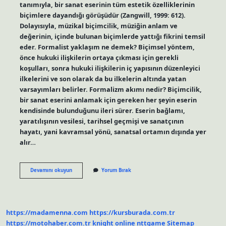
tanımıyla, bir sanat eserinin tüm estetik özelliklerinin
biçimlere dayandığı görüşüdür (Zangwill, 1999: 612).
Dolayısıyla, müzikal biçimcilik, müziğin anlam ve
değerinin, içinde bulunan biçimlerde yattığı fikrini temsil
eder. Formalist yaklaşım ne demek? Biçimsel yöntem,
önce hukuki ilişkilerin ortaya çıkması için gerekli
koşulları, sonra hukuki ilişkilerin iç yapısının düzenleyici
ilkelerini ve son olarak da bu ilkelerin altında yatan
varsayımları belirler. Formalizm akımı nedir? Biçimcilik,
bir sanat eserini anlamak için gereken her şeyin eserin
kendisinde bulunduğunu ileri sürer. Eserin bağlamı,
yaratılışının vesilesi, tarihsel geçmişi ve sanatçının
hayatı, yani kavramsal yönü, sanatsal ortamın dışında yer
alır…
Formalist
Devamını okuyun
Yorum Bırak
Düşünce
Nedir
https://madamenna.com
https://kursburada.com.tr
https://motohaber.com.tr
knight online
nttgame
Sitemap