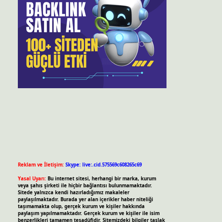
Reklam ve İletişim:
Skype: live:.cid.575569c608265c69
Yasal Uyarı:
Bu internet sitesi, herhangi bir marka, kurum
veya şahıs şirketi ile hiçbir bağlantısı bulunmamaktadır.
Sitede yalnızca kendi hazırladığımız makaleler
paylaşılmaktadır. Burada yer alan içerikler haber niteliği
taşımamakta olup, gerçek kurum ve kişiler hakkında
paylaşım yapılmamaktadır. Gerçek kurum ve kişiler ile isim
benzerlikleri tamamen tesadüfidir. Sitemizdeki bilgiler taslak