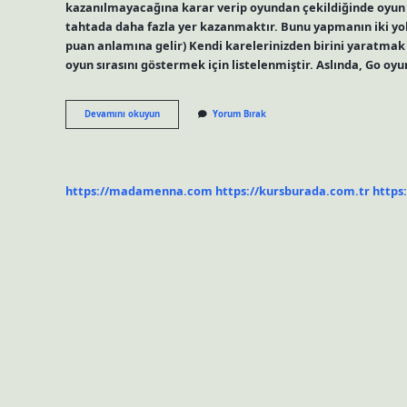
kazanılmayacağına karar verip oyundan çekildiğinde oyun 
tahtada daha fazla yer kazanmaktır. Bunu yapmanın iki yolu 
puan anlamına gelir) Kendi karelerinizden birini yaratmak 
oyun sırasını göstermek için listelenmiştir. Aslında, Go o
Go
Devamını okuyun
Yorum Bırak
Oyunu
Nasıl
Kazanılır
https://madamenna.com
https://kursburada.com.tr
https