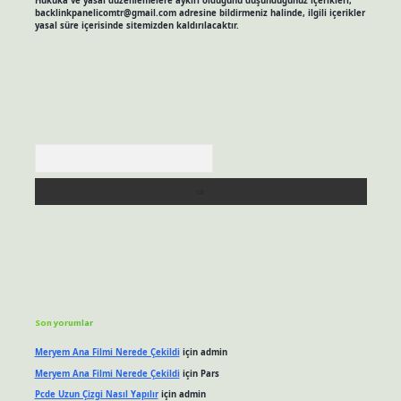
Hukuka ve yasal düzenlemelere aykırı olduğunu düşündüğünüz içerikleri,
backlinkpanelicomtr@gmail.com
adresine bildirmeniz halinde, ilgili içerikler
yasal süre içerisinde sitemizden kaldırılacaktır.
Arama
Son yorumlar
Meryem Ana Filmi Nerede Çekildi
için
admin
Meryem Ana Filmi Nerede Çekildi
için
Pars
Pcde Uzun Çizgi Nasıl Yapılır
için
admin