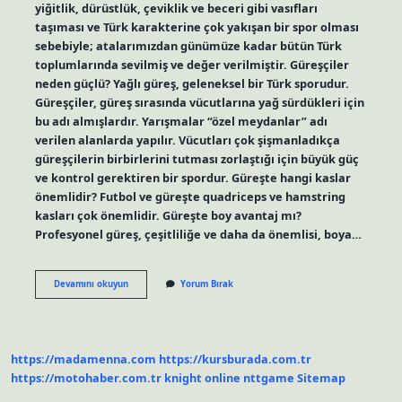
yiğitlik, dürüstlük, çeviklik ve beceri gibi vasıfları
taşıması ve Türk karakterine çok yakışan bir spor olması
sebebiyle; atalarımızdan günümüze kadar bütün Türk
toplumlarında sevilmiş ve değer verilmiştir. Güreşçiler
neden güçlü? Yağlı güreş, geleneksel bir Türk sporudur.
Güreşçiler, güreş sırasında vücutlarına yağ sürdükleri için
bu adı almışlardır. Yarışmalar “özel meydanlar” adı
verilen alanlarda yapılır. Vücutları çok şişmanladıkça
güreşçilerin birbirlerini tutması zorlaştığı için büyük güç
ve kontrol gerektiren bir spordur. Güreşte hangi kaslar
önemlidir? Futbol ve güreşte quadriceps ve hamstring
kasları çok önemlidir. Güreşte boy avantaj mı?
Profesyonel güreş, çeşitliliğe ve daha da önemlisi, boya…
Güreşte
Devamını okuyun
Yorum Bırak
Güç
Önemli
Mi
https://madamenna.com
https://kursburada.com.tr
https://motohaber.com.tr
knight online
nttgame
Sitemap