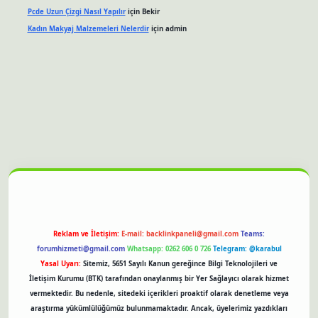
Pcde Uzun Çizgi Nasıl Yapılır
için
Bekir
Kadın Makyaj Malzemeleri Nelerdir
için
admin
et güncel giriş
Reklam ve İletişim:
E-mail:
backlinkpaneli@gmail.com
Teams:
forumhizmeti@gmail.com
Whatsapp: 0262 606 0 726
Telegram: @karabul
Yasal Uyarı:
Sitemiz, 5651 Sayılı Kanun gereğince Bilgi Teknolojileri ve
İletişim Kurumu (BTK) tarafından onaylanmış bir Yer Sağlayıcı olarak hizmet
vermektedir. Bu nedenle, sitedeki içerikleri proaktif olarak denetleme veya
araştırma yükümlülüğümüz bulunmamaktadır. Ancak, üyelerimiz yazdıkları