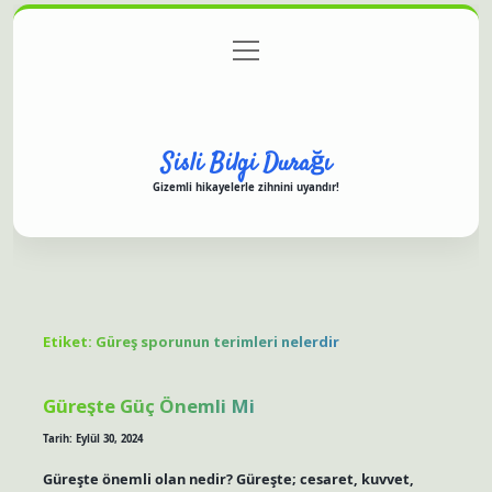
menüyü
Anasayfa
Gizlilik Politikası
Yasal Uyarı
aç
Hakkımızda
Sisli Bilgi Durağı
Gizemli hikayelerle zihnini uyandır!
Etiket:
Güreş sporunun terimleri nelerdir
Güreşte Güç Önemli Mi
Tarih: Eylül 30, 2024
Güreşte önemli olan nedir? Güreşte; cesaret, kuvvet,