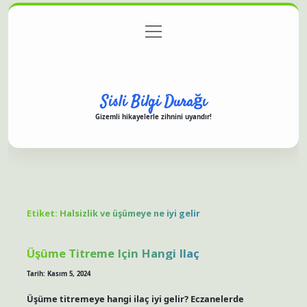
menüyü
Anasayfa
Gizlilik Politikası
Yasal Uyarı
aç
Hakkımızda
Sisli Bilgi Durağı
Gizemli hikayelerle zihnini uyandır!
Etiket:
Halsizlik ve üşümeye ne iyi gelir
Üşüme Titreme Için Hangi Ilaç
Tarih: Kasım 5, 2024
Üşüme titremeye hangi ilaç iyi gelir? Eczanelerde