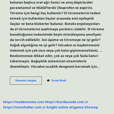
bulunan başlıca oral ağrı kesici ve ateş düşürücüler
parasetamol ve NSAID’lerdir (ibuprofen ve aspirin).
Titreme için hangi ilaç kullanılır? El titremelerini tedavi
etmek için kullanılan ilaçlar arasında anti-epileptik
ilaçlar ve beta-blokerler bulunur. Botoks enjeksiyonları
da el titremelerini azaltmaya yardımcı olabilir. El titreme
bozukluğunun tedavisinde beyin stimülasyonu ameliyatı
da tercih edilebilir. Ani üşüme ve titremeye ne iyi gelir?
Soğuk algınlığına ne iyi gelir? Vücudun ısı kaybetmesini
önlemek için çok ince veya çok kalın giyinmemelisiniz. …
Beslenmenize dikkat edin, çok az veya çok fazla kalori
tüketmeyin. Bağışıklık sisteminizi vitaminlerle
destekleyin. Vücudun sıcaklık dengesini korumak için…
Üşüme
Devamını okuyun
Yorum Bırak
Titreme
Için
Hangi
Ilaç
https://madamenna.com
https://kursburada.com.tr
https://motohaber.com.tr
knight online
nttgame
Sitemap