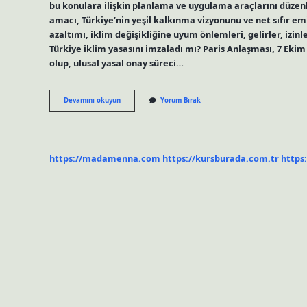
bu konulara ilişkin planlama ve uygulama araçlarını düzenl
amacı, Türkiye’nin yeşil kalkınma vizyonunu ve net sıfır 
azaltımı, iklim değişikliğine uyum önlemleri, gelirler, izinl
Türkiye iklim yasasını imzaladı mı? Paris Anlaşması, 7 Ek
olup, ulusal yasal onay süreci…
Küresel
Devamını okuyun
Yorum Bırak
Iklim
Yasası
Nedir
https://madamenna.com
https://kursburada.com.tr
https