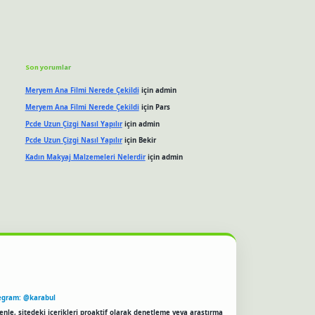
Son yorumlar
Meryem Ana Filmi Nerede Çekildi
için
admin
Meryem Ana Filmi Nerede Çekildi
için
Pars
Pcde Uzun Çizgi Nasıl Yapılır
için
admin
Pcde Uzun Çizgi Nasıl Yapılır
için
Bekir
Kadın Makyaj Malzemeleri Nelerdir
için
admin
egram: @karabul
enle, sitedeki içerikleri proaktif olarak denetleme veya araştırma