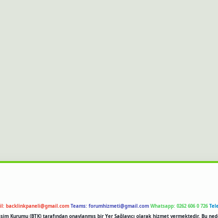
il:
backlinkpaneli@gmail.com
Teams:
forumhizmeti@gmail.com
Whatsapp: 0262 606 0 726
Tel
etişim Kurumu (BTK) tarafından onaylanmış bir Yer Sağlayıcı olarak hizmet vermektedir. Bu ned