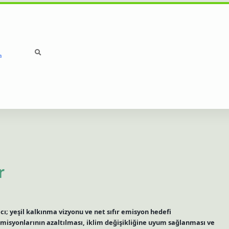
a
betci
hiltonbet
ilbet gi
r
; yeşil kalkınma vizyonu ve net sıfır emisyon hedefi
emisyonlarının azaltılması, iklim değişikliğine uyum sağlanması ve