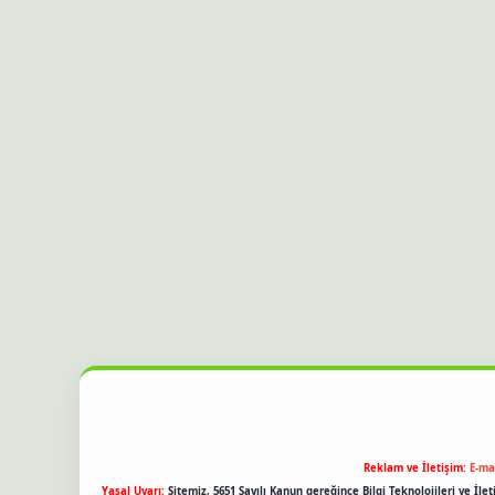
Reklam ve İletişim:
E-ma
Yasal Uyarı:
Sitemiz, 5651 Sayılı Kanun gereğince Bilgi Teknolojileri ve İl