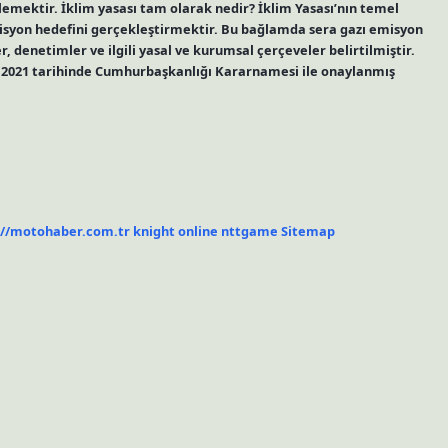
emektir. İklim yasası tam olarak nedir? İklim Yasası’nın temel
emisyon hedefini gerçekleştirmektir. Bu bağlamda sera gazı emisyon
er, denetimler ve ilgili yasal ve kurumsal çerçeveler belirtilmiştir.
im 2021 tarihinde Cumhurbaşkanlığı Kararnamesi ile onaylanmış
://motohaber.com.tr
knight online
nttgame
Sitemap