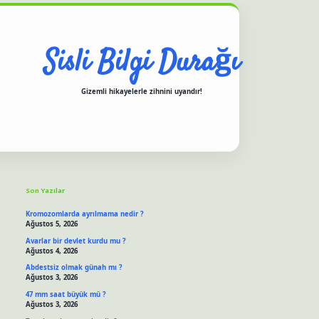
Sisli Bilgi Durağı
Gizemli hikayelerle zihnini uyandır!
Sidebar
riş yap
ilbet.online
piabella giriş
betexper.xyz
hiltonbet güncel giriş
Son Yazılar
Kromozomlarda ayrılmama nedir ?
Ağustos 5, 2026
Avarlar bir devlet kurdu mu ?
Ağustos 4, 2026
Abdestsiz olmak günah mı ?
Ağustos 3, 2026
47 mm saat büyük mü ?
Ağustos 3, 2026