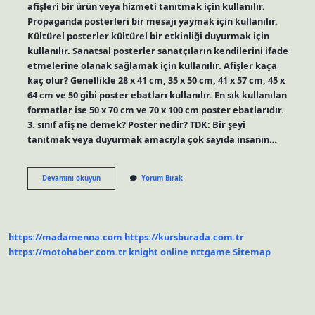
afişleri bir ürün veya hizmeti tanıtmak için kullanılır.
Propaganda posterleri bir mesajı yaymak için kullanılır.
Kültürel posterler kültürel bir etkinliği duyurmak için
kullanılır. Sanatsal posterler sanatçıların kendilerini ifade
etmelerine olanak sağlamak için kullanılır. Afişler kaça
kaç olur? Genellikle 28 x 41 cm, 35 x 50 cm, 41 x 57 cm, 45 x
64 cm ve 50 gibi poster ebatları kullanılır. En sık kullanılan
formatlar ise 50 x 70 cm ve 70 x 100 cm poster ebatlarıdır.
3. sınıf afiş ne demek? Poster nedir? TDK: Bir şeyi
tanıtmak veya duyurmak amacıyla çok sayıda insanın…
Afiş
Devamını okuyun
Yorum Bırak
Çeşitleri
Kaça
Ayrılır
https://madamenna.com
https://kursburada.com.tr
https://motohaber.com.tr
knight online
nttgame
Sitemap