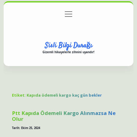
menüyü
Anasayfa
Gizlilik Politikası
Yasal Uyarı
aç
Hakkımızda
Sisli Bilgi Durağı
Gizemli hikayelerle zihnini uyandır!
Etiket:
Kapıda ödemeli kargo kaç gün bekler
Ptt Kapıda Ödemeli Kargo Alınmazsa Ne
Olur
Tarih: Ekim 25, 2024