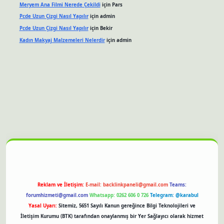
Meryem Ana Filmi Nerede Çekildi
için
Pars
Pcde Uzun Çizgi Nasıl Yapılır
için
admin
Pcde Uzun Çizgi Nasıl Yapılır
için
Bekir
Kadın Makyaj Malzemeleri Nelerdir
için
admin
bet güncel giriş
Reklam ve İletişim:
E-mail:
backlinkpaneli@gmail.com
Teams:
forumhizmeti@gmail.com
Whatsapp: 0262 606 0 726
Telegram: @karabul
Yasal Uyarı:
Sitemiz, 5651 Sayılı Kanun gereğince Bilgi Teknolojileri ve
İletişim Kurumu (BTK) tarafından onaylanmış bir Yer Sağlayıcı olarak hizmet