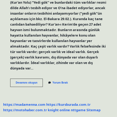
(Kur’an Yolu) “Yedi gök” ve bunlardaki tüm varlıklar resmi
dilde Allah’ı tesbih ediyor ve O’na ibadet ediyorlar, ancak
insanlar onların tesbihini anlayamıyorlar (“yedi gök”ün
açıklaması için bkz. El-Bakara 29.02.). Kuranda kaç tane
canlıdan bahsediliyor? Kur’an-ı Kerim’de geçen 27 adet
hayvan ismi bulunmaktadır. Bunların arasında günlük
hayatta kullanılan hayvanlar, hikâyelere konu olan
hayvanlar ve tasvirlerde kullanılan hayvanlar yer
almaktadır. Kaç çeşit varlık vardır? Varlık felsefesinde iki
tür varlık vardır; gerçek varlık ve ideal varlık. Gerçek
(gerçek) varlık kavramı, dış dünyada var olan duyarlı
varlıklardır. İdeal varlıklar, zihinde var olan ve dış
dünyada var…
7
Devamını okuyun
Yorum Bırak
Varlık
Hangi
Âyette
Geçiyor
https://madamenna.com
https://kursburada.com.tr
https://motohaber.com.tr
knight online
nttgame
Sitemap