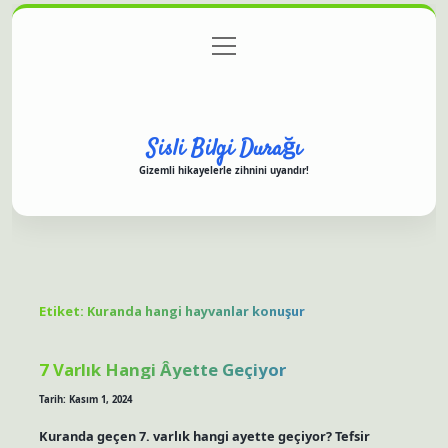
menüyü
Anasayfa
Gizlilik Politikası
Yasal Uyarı
aç
Hakkımızda
Sisli Bilgi Durağı
Gizemli hikayelerle zihnini uyandır!
Etiket:
Kuranda hangi hayvanlar konuşur
7 Varlık Hangi Âyette Geçiyor
Tarih: Kasım 1, 2024
Kuranda geçen 7. varlık hangi ayette geçiyor? Tefsir