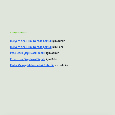
Son yorumlar
Meryem Ana Filmi Nerede Çekildi
için
admin
Meryem Ana Filmi Nerede Çekildi
için
Pars
Pcde Uzun Çizgi Nasıl Yapılır
için
admin
Pcde Uzun Çizgi Nasıl Yapılır
için
Bekir
Kadın Makyaj Malzemeleri Nelerdir
için
admin
t güncel giriş