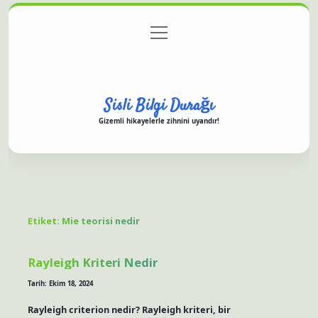
menüyü
Anasayfa
Gizlilik Politikası
Yasal Uyarı
aç
Hakkımızda
Sisli Bilgi Durağı
Gizemli hikayelerle zihnini uyandır!
Etiket:
Mie teorisi nedir
Rayleigh Kriteri Nedir
Tarih: Ekim 18, 2024
Rayleigh criterion nedir? Rayleigh kriteri, bir