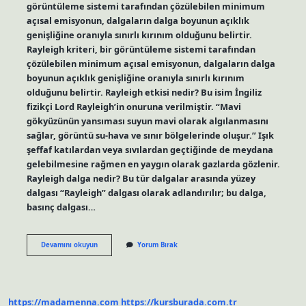
görüntüleme sistemi tarafından çözülebilen minimum
açısal emisyonun, dalgaların dalga boyunun açıklık
genişliğine oranıyla sınırlı kırınım olduğunu belirtir.
Rayleigh kriteri, bir görüntüleme sistemi tarafından
çözülebilen minimum açısal emisyonun, dalgaların dalga
boyunun açıklık genişliğine oranıyla sınırlı kırınım
olduğunu belirtir. Rayleigh etkisi nedir? Bu isim İngiliz
fizikçi Lord Rayleigh’in onuruna verilmiştir. “Mavi
gökyüzünün yansıması suyun mavi olarak algılanmasını
sağlar, görüntü su-hava ve sınır bölgelerinde oluşur.” Işık
şeffaf katılardan veya sıvılardan geçtiğinde de meydana
gelebilmesine rağmen en yaygın olarak gazlarda gözlenir.
Rayleigh dalga nedir? Bu tür dalgalar arasında yüzey
dalgası “Rayleigh” dalgası olarak adlandırılır; bu dalga,
basınç dalgası…
Rayleigh
Devamını okuyun
Yorum Bırak
Kriteri
Nedir
https://madamenna.com
https://kursburada.com.tr