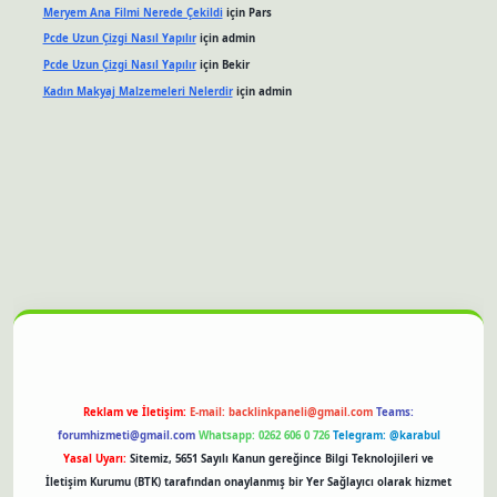
Meryem Ana Filmi Nerede Çekildi
için
Pars
Pcde Uzun Çizgi Nasıl Yapılır
için
admin
Pcde Uzun Çizgi Nasıl Yapılır
için
Bekir
Kadın Makyaj Malzemeleri Nelerdir
için
admin
tonbet güncel giriş
Reklam ve İletişim:
E-mail:
backlinkpaneli@gmail.com
Teams:
forumhizmeti@gmail.com
Whatsapp: 0262 606 0 726
Telegram: @karabul
Yasal Uyarı:
Sitemiz, 5651 Sayılı Kanun gereğince Bilgi Teknolojileri ve
İletişim Kurumu (BTK) tarafından onaylanmış bir Yer Sağlayıcı olarak hizmet