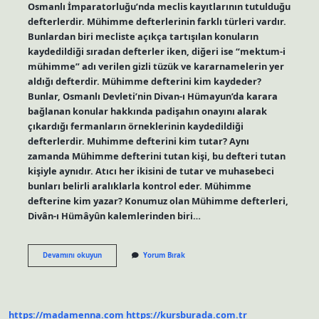
Osmanlı İmparatorluğu’nda meclis kayıtlarının tutulduğu
defterlerdir. Mühimme defterlerinin farklı türleri vardır.
Bunlardan biri mecliste açıkça tartışılan konuların
kaydedildiği sıradan defterler iken, diğeri ise “mektum-i
mühimme” adı verilen gizli tüzük ve kararnamelerin yer
aldığı defterdir. Mühimme defterini kim kaydeder?
Bunlar, Osmanlı Devleti’nin Divan-ı Hümayun’da karara
bağlanan konular hakkında padişahın onayını alarak
çıkardığı fermanların örneklerinin kaydedildiği
defterlerdir. Muhimme defterini kim tutar? Aynı
zamanda Mühimme defterini tutan kişi, bu defteri tutan
kişiyle aynıdır. Atıcı her ikisini de tutar ve muhasebeci
bunları belirli aralıklarla kontrol eder. Mühimme
defterine kim yazar? Konumuz olan Mühimme defterleri,
Divân-ı Hümâyûn kalemlerinden biri…
Osmanlıda
Devamını okuyun
Yorum Bırak
Mühimme
Defteri
Ne
Demek
https://madamenna.com
https://kursburada.com.tr