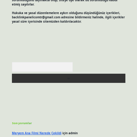
sorumluluğunu taşımakta olup, siteye üye olarak bu sorumluluğu kabul
etmiş sayılırlar.
Hukuka ve yasal düzenlemelere aykırı olduğunu düşündüğünüz içerikleri,
backlinkpanelicomtr@gmail.com
adresine bildirmeniz halinde, ilgili içerikler
yasal süre içerisinde sitemizden kaldırılacaktır.
Arama
Son yorumlar
Meryem Ana Filmi Nerede Çekildi
için
admin