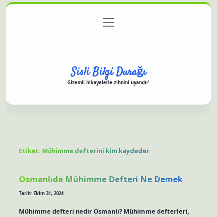
menüyü
Anasayfa
Gizlilik Politikası
Yasal Uyarı
aç
Hakkımızda
Sisli Bilgi Durağı
Gizemli hikayelerle zihnini uyandır!
Etiket:
Mühimme defterini kim kaydeder
Osmanlıda Mühimme Defteri Ne Demek
Tarih: Ekim 31, 2024
Mühimme defteri nedir Osmanlı? Mühimme defterleri,