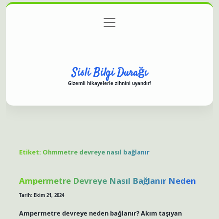
menüyü
Anasayfa
Gizlilik Politikası
Yasal Uyarı
aç
Hakkımızda
Sisli Bilgi Durağı
Gizemli hikayelerle zihnini uyandır!
Etiket:
Ohmmetre devreye nasıl bağlanır
Ampermetre Devreye Nasıl Bağlanır Neden
Tarih: Ekim 21, 2024
Ampermetre devreye neden bağlanır? Akım taşıyan