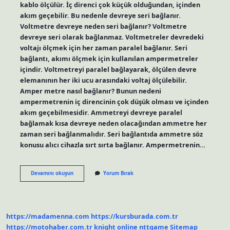
kablo ölçülür. İç direnci çok küçük olduğundan, içinden
akım geçebilir. Bu nedenle devreye seri bağlanır.
Voltmetre devreye neden seri bağlanır? Voltmetre
devreye seri olarak bağlanmaz. Voltmetreler devredeki
voltajı ölçmek için her zaman paralel bağlanır. Seri
bağlantı, akımı ölçmek için kullanılan ampermetreler
içindir. Voltmetreyi paralel bağlayarak, ölçülen devre
elemanının her iki ucu arasındaki voltaj ölçülebilir.
Amper metre nasıl bağlanır? Bunun nedeni
ampermetrenin iç direncinin çok düşük olması ve içinden
akım geçebilmesidir. Ammetreyi devreye paralel
bağlamak kısa devreye neden olacağından ammetre her
zaman seri bağlanmalıdır. Seri bağlantıda ammetre söz
konusu alıcı cihazla sırt sırta bağlanır. Ampermetrenin…
Ampermetre
Devamını okuyun
Yorum Bırak
Devreye
Nasıl
Bağlanır
Neden
https://madamenna.com
https://kursburada.com.tr
https://motohaber.com.tr
knight online
nttgame
Sitemap