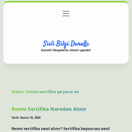
menüyü
Anasayfa
Gizlilik Politikası
Yasal Uyarı
aç
Hakkımızda
Sisli Bilgi Durağı
Gizemli hikayelerle zihnini uyandır!
Etiket:
Online sertifika işe yarar mı
Resmi Sertifika Nereden Alınır
Tarih: Kasım 16, 2024
Resmi sertifika nasıl alınır? Sertifika başvurusu nasıl