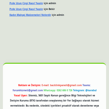
Pcde Uzun Çizgi Nasıl Yapılır
için
admin
Pcde Uzun Çizgi Nasıl Yapılır
için
Bekir
Kadın Makyaj Malzemeleri Nelerdir
için
admin
et güncel giriş
Reklam ve İletişim:
E-mail:
backlinkpaneli@gmail.com
Teams:
forumhizmeti@gmail.com
Whatsapp: 0262 606 0 726
Telegram: @karabul
Yasal Uyarı:
Sitemiz, 5651 Sayılı Kanun gereğince Bilgi Teknolojileri ve
İletişim Kurumu (BTK) tarafından onaylanmış bir Yer Sağlayıcı olarak hizmet
vermektedir. Bu nedenle, sitedeki içerikleri proaktif olarak denetleme veya