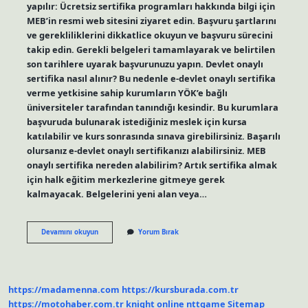
yapılır: Ücretsiz sertifika programları hakkında bilgi için
MEB’in resmi web sitesini ziyaret edin. Başvuru şartlarını
ve gerekliliklerini dikkatlice okuyun ve başvuru sürecini
takip edin. Gerekli belgeleri tamamlayarak ve belirtilen
son tarihlere uyarak başvurunuzu yapın. Devlet onaylı
sertifika nasıl alınır? Bu nedenle e-devlet onaylı sertifika
verme yetkisine sahip kurumların YÖK’e bağlı
üniversiteler tarafından tanındığı kesindir. Bu kurumlara
başvuruda bulunarak istediğiniz meslek için kursa
katılabilir ve kurs sonrasında sınava girebilirsiniz. Başarılı
olursanız e-devlet onaylı sertifikanızı alabilirsiniz. MEB
onaylı sertifika nereden alabilirim? Artık sertifika almak
için halk eğitim merkezlerine gitmeye gerek
kalmayacak. Belgelerini yeni alan veya…
Resmi
Devamını okuyun
Yorum Bırak
Sertifika
Nereden
Alınır
https://madamenna.com
https://kursburada.com.tr
https://motohaber.com.tr
knight online
nttgame
Sitemap