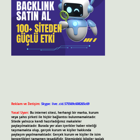
Reklam ve İletişim:
Skype: live:.cid.575569c608265c69
Yasal Uyarı:
Bu internet sitesi, herhangi bir marka, kurum
veya şahıs şirketi ile hiçbir bağlantısı bulunmamaktadır.
Sitede yalnızca kendi hazırladığımız makaleler
paylaşılmaktadır. Burada yer alan içerikler haber niteliği
taşımamakta olup, gerçek kurum ve kişiler hakkında
paylaşım yapılmamaktadır. Gerçek kurum ve kişiler ile isim
benzerlikleri tamamen tesadüfidir. Sitemizdeki bilgiler taslak