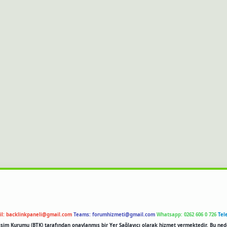
il:
backlinkpaneli@gmail.com
Teams:
forumhizmeti@gmail.com
Whatsapp: 0262 606 0 726
Tel
etişim Kurumu (BTK) tarafından onaylanmış bir Yer Sağlayıcı olarak hizmet vermektedir. Bu ned