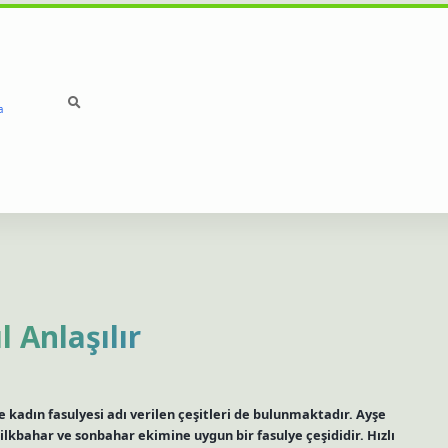
a
betc
 Anlaşılır
şe kadın fasulyesi adı verilen çeşitleri de bulunmaktadır. Ayşe
 ilkbahar ve sonbahar ekimine uygun bir fasulye çeşididir. Hızlı