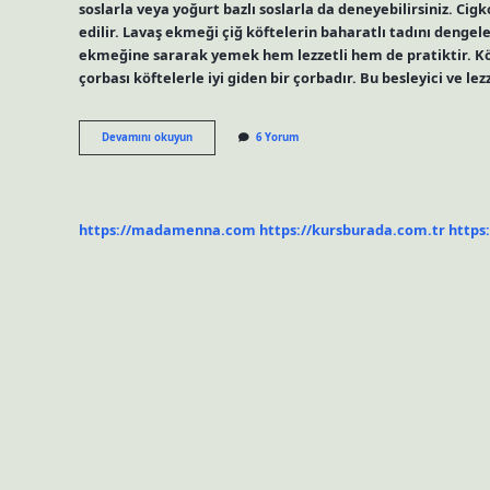
soslarla veya yoğurt bazlı soslarla da deneyebilirsiniz. Cigk
edilir. Lavaş ekmeği çiğ köftelerin baharatlı tadını dengeler
ekmeğine sararak yemek hem lezzetli hem de pratiktir. K
çorbası köftelerle iyi giden bir çorbadır. Bu besleyici ve 
Çiğ
Devamını okuyun
6 Yorum
Köftenin
Yanına
Hangi
Çorba
Gider
https://madamenna.com
https://kursburada.com.tr
https