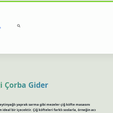
a
betci
hiltonbet
ilbet gi
i Çorba Gider
zeytinyağlı yaprak sarma gibi mezeler çiğ köfte masasını
ideal bir içecektir. Çiğ köfteleri farklı soslarla, örneğin acı