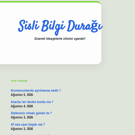
Sisli Bilgi Durağı
Gizemli hikayelerle zihnini uyandır!
Sidebar
riş yap
ilbet.online
piabella giriş
betexper.xyz
hiltonbet güncel giriş
Son Yazılar
Kromozomlarda ayrılmama nedir ?
Ağustos 5, 2026
Avarlar bir devlet kurdu mu ?
Ağustos 4, 2026
Abdestsiz olmak günah mı ?
Ağustos 3, 2026
47 mm saat büyük mü ?
Ağustos 3, 2026