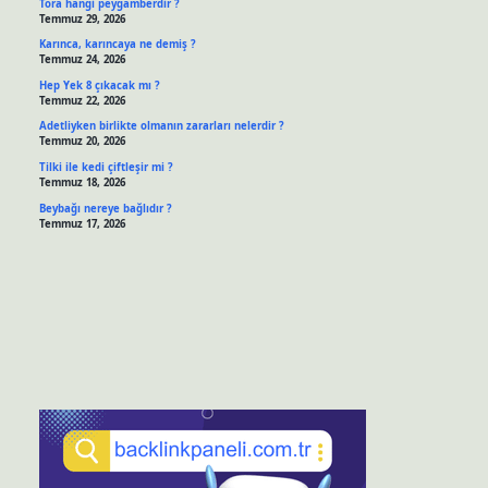
Tora hangi peygamberdir ?
Temmuz 29, 2026
Karınca, karıncaya ne demiş ?
Temmuz 24, 2026
Hep Yek 8 çıkacak mı ?
Temmuz 22, 2026
Adetliyken birlikte olmanın zararları nelerdir ?
Temmuz 20, 2026
Tilki ile kedi çiftleşir mi ?
Temmuz 18, 2026
Beybağı nereye bağlıdır ?
Temmuz 17, 2026