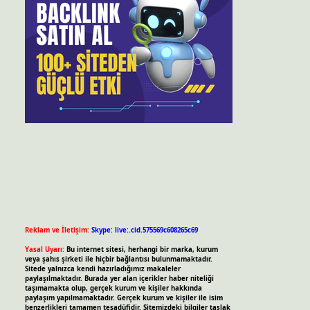
Reklam ve İletişim:
Skype: live:.cid.575569c608265c69
Yasal Uyarı:
Bu internet sitesi, herhangi bir marka, kurum
veya şahıs şirketi ile hiçbir bağlantısı bulunmamaktadır.
Sitede yalnızca kendi hazırladığımız makaleler
paylaşılmaktadır. Burada yer alan içerikler haber niteliği
taşımamakta olup, gerçek kurum ve kişiler hakkında
paylaşım yapılmamaktadır. Gerçek kurum ve kişiler ile isim
benzerlikleri tamamen tesadüfidir. Sitemizdeki bilgiler taslak