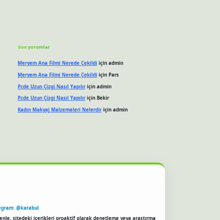
Son yorumlar
Meryem Ana Filmi Nerede Çekildi
için
admin
Meryem Ana Filmi Nerede Çekildi
için
Pars
Pcde Uzun Çizgi Nasıl Yapılır
için
admin
Pcde Uzun Çizgi Nasıl Yapılır
için
Bekir
Kadın Makyaj Malzemeleri Nelerdir
için
admin
egram: @karabul
enle, sitedeki içerikleri proaktif olarak denetleme veya araştırma