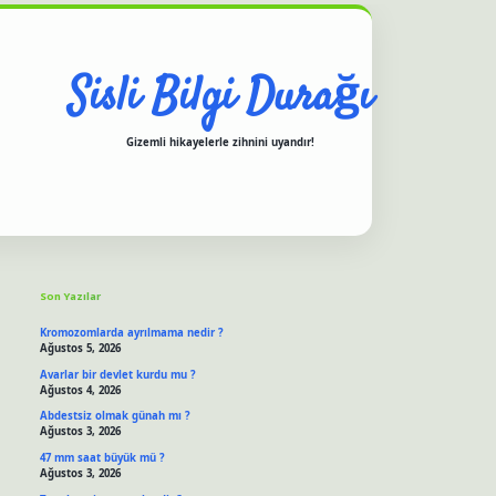
Sisli Bilgi Durağı
Gizemli hikayelerle zihnini uyandır!
Sidebar
iş yap
ilbet.online
piabella giriş
betexper.xyz
hiltonbet güncel giriş
Son Yazılar
Kromozomlarda ayrılmama nedir ?
Ağustos 5, 2026
Avarlar bir devlet kurdu mu ?
Ağustos 4, 2026
Abdestsiz olmak günah mı ?
Ağustos 3, 2026
47 mm saat büyük mü ?
Ağustos 3, 2026