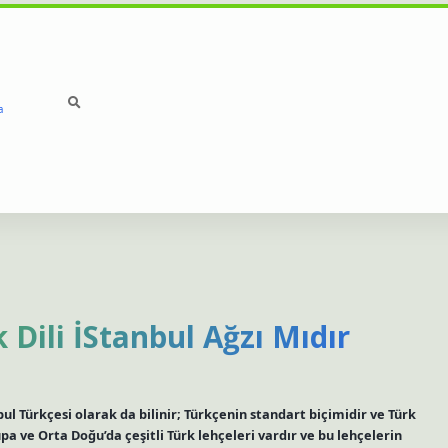
a
betci
hiltonbet
ilbet gir
Dili İStanbul Ağzı Mıdır
bul Türkçesi olarak da bilinir; Türkçenin standart biçimidir ve Türk
 ve Orta Doğu’da çeşitli Türk lehçeleri vardır ve bu lehçelerin