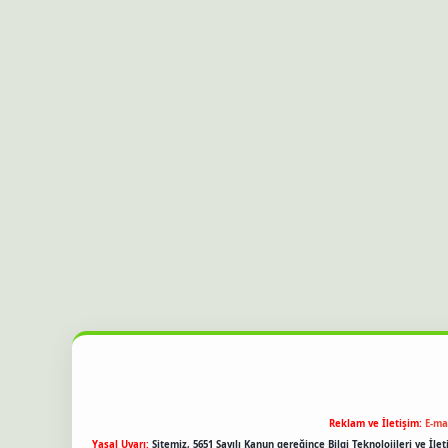
Reklam ve İletişim:
E-ma
Yasal Uyarı:
Sitemiz, 5651 Sayılı Kanun gereğince Bilgi Teknolojileri ve İl