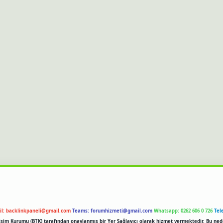
il:
backlinkpaneli@gmail.com
Teams:
forumhizmeti@gmail.com
Whatsapp: 0262 606 0 726
Tel
etişim Kurumu (BTK) tarafından onaylanmış bir Yer Sağlayıcı olarak hizmet vermektedir. Bu ned