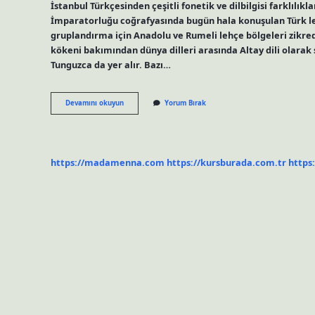
İstanbul Türkçesinden çeşitli fonetik ve dilbilgisi farklılıkl
İmparatorluğu coğrafyasında bugün hala konuşulan Türk leh
gruplandırma için Anadolu ve Rumeli lehçe bölgeleri zikredi
kökeni bakımından dünya dilleri arasında Altay dili olarak 
Tunguzca da yer alır. Bazı…
Türkiye
Devamını okuyun
Yorum Bırak
Türkçesinin
Ortak
Dili
İStanbul
Ağzı
https://madamenna.com
https://kursburada.com.tr
https
Mıdır