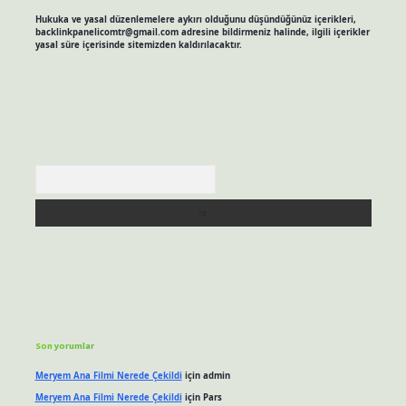
Hukuka ve yasal düzenlemelere aykırı olduğunu düşündüğünüz içerikleri,
backlinkpanelicomtr@gmail.com
adresine bildirmeniz halinde, ilgili içerikler
yasal süre içerisinde sitemizden kaldırılacaktır.
Arama
Son yorumlar
Meryem Ana Filmi Nerede Çekildi
için
admin
Meryem Ana Filmi Nerede Çekildi
için
Pars