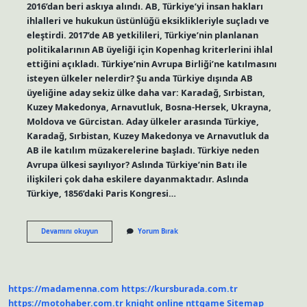
2016’dan beri askıya alındı. AB, Türkiye’yi insan hakları
ihlalleri ve hukukun üstünlüğü eksiklikleriyle suçladı ve
eleştirdi. 2017’de AB yetkilileri, Türkiye’nin planlanan
politikalarının AB üyeliği için Kopenhag kriterlerini ihlal
ettiğini açıkladı. Türkiye’nin Avrupa Birliği’ne katılmasını
isteyen ülkeler nelerdir? Şu anda Türkiye dışında AB
üyeliğine aday sekiz ülke daha var: Karadağ, Sırbistan,
Kuzey Makedonya, Arnavutluk, Bosna-Hersek, Ukrayna,
Moldova ve Gürcistan. Aday ülkeler arasında Türkiye,
Karadağ, Sırbistan, Kuzey Makedonya ve Arnavutluk da
AB ile katılım müzakerelerine başladı. Türkiye neden
Avrupa ülkesi sayılıyor? Aslında Türkiye’nin Batı ile
ilişkileri çok daha eskilere dayanmaktadır. Aslında
Türkiye, 1856’daki Paris Kongresi…
Tr
Devamını okuyun
Yorum Bırak
Avrupa
Birliğine
Üye
Olursa
Ne
https://madamenna.com
https://kursburada.com.tr
Olur
https://motohaber.com.tr
knight online
nttgame
Sitemap