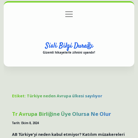
menüyü
Anasayfa
Gizlilik Politikası
Yasal Uyarı
aç
Hakkımızda
Sisli Bilgi Durağı
Gizemli hikayelerle zihnini uyandır!
Etiket:
Türkiye neden Avrupa ülkesi sayılıyor
Tr Avrupa Birliğine Üye Olursa Ne Olur
Tarih: Ekim 8, 2024
AB Türkiye’yi neden kabul etmiyor? Katılım müzakereleri