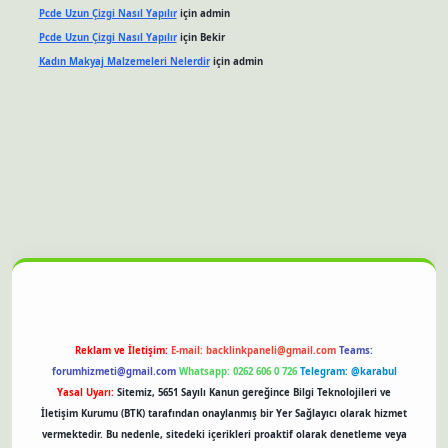
Pcde Uzun Çizgi Nasıl Yapılır
için
admin
Pcde Uzun Çizgi Nasıl Yapılır
için
Bekir
Kadın Makyaj Malzemeleri Nelerdir
için
admin
ella giriş
betexper.xyz
hiltonbet güncel giriş
Reklam ve İletişim:
E-mail:
backlinkpaneli@gmail.com
Teams:
forumhizmeti@gmail.com
Whatsapp: 0262 606 0 726
Telegram: @karabul
Yasal Uyarı:
Sitemiz, 5651 Sayılı Kanun gereğince Bilgi Teknolojileri ve
İletişim Kurumu (BTK) tarafından onaylanmış bir Yer Sağlayıcı olarak hizmet
vermektedir. Bu nedenle, sitedeki içerikleri proaktif olarak denetleme veya