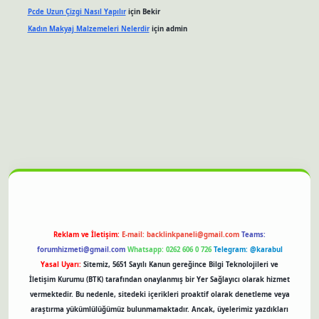
Pcde Uzun Çizgi Nasıl Yapılır
için
Bekir
Kadın Makyaj Malzemeleri Nelerdir
için
admin
nbet güncel giriş
Reklam ve İletişim:
E-mail:
backlinkpaneli@gmail.com
Teams:
forumhizmeti@gmail.com
Whatsapp: 0262 606 0 726
Telegram: @karabul
Yasal Uyarı:
Sitemiz, 5651 Sayılı Kanun gereğince Bilgi Teknolojileri ve
İletişim Kurumu (BTK) tarafından onaylanmış bir Yer Sağlayıcı olarak hizmet
vermektedir. Bu nedenle, sitedeki içerikleri proaktif olarak denetleme veya
araştırma yükümlülüğümüz bulunmamaktadır. Ancak, üyelerimiz yazdıkları