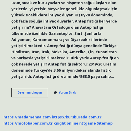
uzun, sıcak ve kuru yazları ve nispeten soğuk kışları olan
yerlerde iyi yetişir. Meyveler genellikle olgunlaşmak için
yüksek sıcaklıklara ihtiyaç duyar. Kış uyku döneminde,
çok fazla soğuğa ihtiyaç duyarlar. Antep fıstığı her yerde
yetişir mi? Anavatanı Ortadoğu olan Antep fıstığı
ülkemizde özellikle Gaziantep’te; Siirt, Şanlıurfa,
Adıyaman, Kahramanmaraş ve Diyarbakır illerinde
yetiştirilmektedir. Antep fıstığı dünya genelinde Türkiye,
Hindistan, İran, Irak, Meksika, Amerika, Çin, Yunanistan
ve Suriye’de yetiştirilmektedir. Türkiye’de Antep fıstığı en
çok nerede yetişir? Antep fıstığı sektörü; 2019/20 üretim
döneminde Türkiye’de 3,66 milyon dekar alanda fıstık
yetiştirildi. Antep fıstığı üretiminde %38,5 paya sahip…
Antep
Devamını okuyun
Yorum Bırak
Fıstığı
Nerede
Yetiştirilir
https://madamenna.com
https://kursburada.com.tr
https://motohaber.com.tr
knight online
nttgame
Sitemap