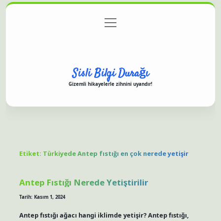
menüyü
Anasayfa
Gizlilik Politikası
Yasal Uyarı
aç
Hakkımızda
Sisli Bilgi Durağı
Gizemli hikayelerle zihnini uyandır!
Etiket:
Türkiyede Antep fıstığı en çok nerede yetişir
Antep Fıstığı Nerede Yetiştirilir
Tarih: Kasım 1, 2024
Antep fıstığı ağacı hangi iklimde yetişir? Antep fıstığı,