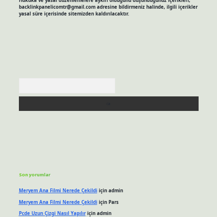
Hukuka ve yasal düzenlemelere aykırı olduğunu düşündüğünüz içerikleri,
backlinkpanelicomtr@gmail.com
adresine bildirmeniz halinde, ilgili içerikler
yasal süre içerisinde sitemizden kaldırılacaktır.
Arama
Son yorumlar
Meryem Ana Filmi Nerede Çekildi
için
admin
Meryem Ana Filmi Nerede Çekildi
için
Pars
Pcde Uzun Çizgi Nasıl Yapılır
için
admin