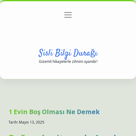
menüyü
Anasayfa
Gizlilik Politikası
Yasal Uyarı
aç
Hakkımızda
Sisli Bilgi Durağı
Gizemli hikayelerle zihnini uyandır!
1 Evin Boş Olması Ne Demek
Tarih: Mayıs 13, 2025