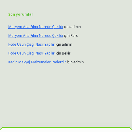
Son yorumlar
Meryem Ana Filmi Nerede Çekildi
için
admin
Meryem Ana Filmi Nerede Çekildi
için
Pars
Pcde Uzun Çizgi Nasıl Yapılır
için
admin
Pcde Uzun Çizgi Nasıl Yapılır
için
Bekir
Kadın Makyaj Malzemeleri Nelerdir
için
admin
.xyz
hiltonbet güncel giriş