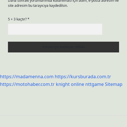
Daha sonraki yorumlarımda kullanılması için adım, e-posta adresim ve
site adresim bu tarayıcıya kaydedilsin.
5 + 3 kaçtır?
*
https://madamenna.com
https://kursburada.com.tr
https://motohaber.com.tr
knight online
nttgame
Sitemap