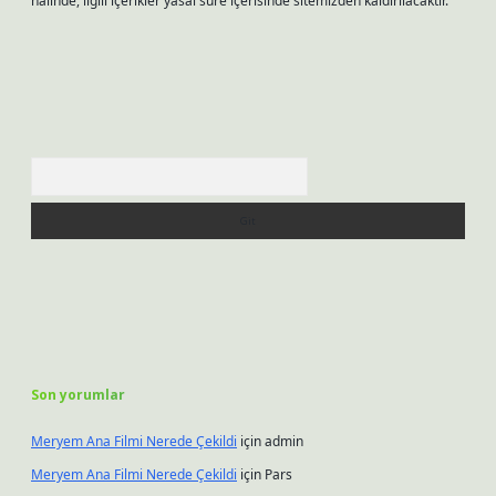
halinde, ilgili içerikler yasal süre içerisinde sitemizden kaldırılacaktır.
Arama
Son yorumlar
Meryem Ana Filmi Nerede Çekildi
için
admin
Meryem Ana Filmi Nerede Çekildi
için
Pars