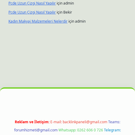
Pcde Uzun Çizgi Nasıl Yapılır
için
admin
Pcde Uzun Çizgi Nasıl Yapılır
için
Bekir
Kadın Makyaj Malzemeleri Nelerdir
için
admin
z
hiltonbet güncel giriş
Reklam ve İletişim:
E-mail:
backlinkpaneli@gmail.com
Teams:
forumhizmeti@gmail.com
Whatsapp: 0262 606 0 726
Telegram: