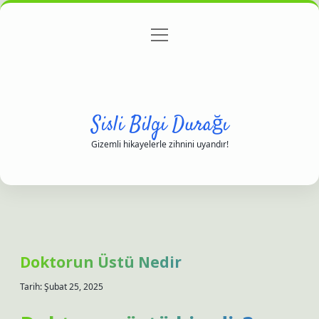
menüyü
Anasayfa
Gizlilik Politikası
Yasal Uyarı
aç
Hakkımızda
Sisli Bilgi Durağı
Gizemli hikayelerle zihnini uyandır!
Doktorun Üstü Nedir
Tarih: Şubat 25, 2025