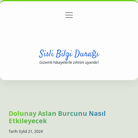
menüyü
Anasayfa
Gizlilik Politikası
Yasal Uyarı
aç
Hakkımızda
Sisli Bilgi Durağı
Gizemli hikayelerle zihnini uyandır!
Dolunay Aslan Burcunu Nasıl
Etkileyecek
Tarih: Eylül 21, 2024