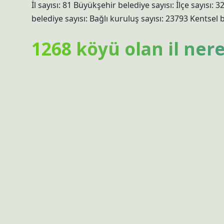
İl sayısı: 81 Büyükşehir belediye sayısı: İlçe sayısı: 
belediye sayısı: Bağlı kuruluş sayısı: 23793 Kentsel 
1268 köyü olan il nere
GENEL AÇIKLAMA: Sivas ili, Divriği ilçesi, Ağırcık k
En çok köyü olan il ne
En fazla köye sahip olan il 1’dir.
Urfa’da kaç köy var?
Şanlıurfa İli Yerleşim Yerleri Listesiİlçe Sayısı11Şeh