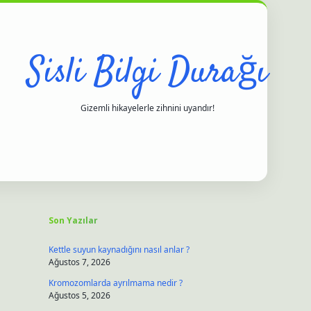
Sisli Bilgi Durağı
Gizemli hikayelerle zihnini uyandır!
Sidebar
betci
hiltonbet
ilbet giriş yap
ilbet.online
piabella
Son Yazılar
Kettle suyun kaynadığını nasıl anlar ?
Ağustos 7, 2026
Kromozomlarda ayrılmama nedir ?
Ağustos 5, 2026