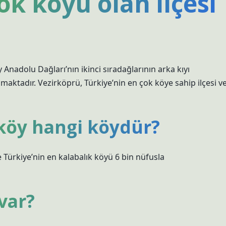
ok köyü olan ilçesi
Anadolu Dağları’nın ikinci sıradağlarının arka kıyı
lmaktadır. Vezirköprü, Türkiye’nin en çok köye sahip ilçesi v
köy hangi köydür?
e Türkiye’nin en kalabalık köyü 6 bin nüfusla
var?