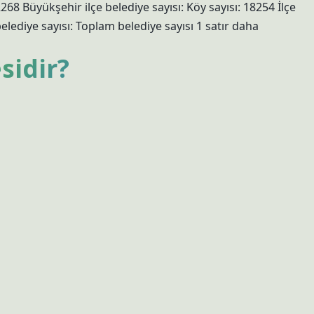
32268 Büyükşehir ilçe belediye sayısı: Köy sayısı: 18254 İlçe
belediye sayısı: Toplam belediye sayısı 1 satır daha
sidir?
öyü, 1268 parsel üzerinde bulunmaktadır.
resi?
ir Sayısı15Köy Sayısı1158