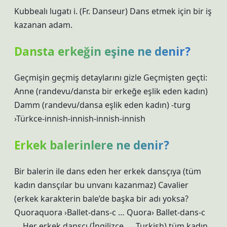
Kubbealı lugatı i. (Fr. Danseur) Dans etmek için bir iş
kazanan adam.
Dansta erkeğin eşine ne denir?
Geçmişin geçmiş detaylarını gizle Geçmişten geçti:
Anne (randevu/dansta bir erkeğe eşlik eden kadın)
Damm (randevu/dansa eşlik eden kadın) -turg
›Türkce-innish-innish-innish-innish
Erkek balerinlere ne denir?
Bir balerin ile dans eden her erkek dansçıya (tüm
kadın dansçılar bu unvanı kazanmaz) Cavalier
(erkek karakterin bale’de başka bir adı yoksa?
Quoraquora ›Ballet-dans-c … Quora› Ballet-dans-c
… Her erkek dansçı (İngilizce → Turkish) tüm kadın