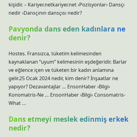
kişidir. – Kariyer.netkariyer.net ›Pozisyonlar› Dansçı
nedir ›Dansçının dansçısı nedir?
Pavyonda dans eden kadınlara ne
denir?
Hostes. Fransızca, tüketim kelimesinden
kaynaklanan “uyum” kelimesinin eşdeğeridir. Barlar
ve eğlence içen ve tüketen bir kadın anlamına
gelir.25 Ocak 2024 nedir, kim denir? İnşaatlar ne
yapıyor? Dezavantajlar … EnsonHaber ›Bilgi›
Konomatris-Ne … EnsonHaber ›Bilgi› Consomatris-
What …
Dans etmeyi meslek edinmiş erkek
nedir?