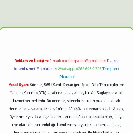
.xyz
hiltonbet güncel giriş
Reklam ve İletişim:
E-mail:
backlinkpaneli@gmail.com
Teams:
forumhizmeti@gmail.com
Whatsapp: 0262 606 0 726
Telegram:
@karabul
Yasal Uyarı:
Sitemiz, 5651 Sayılı Kanun gereğince Bilgi Teknolojileri ve
İletişim Kurumu (BTK) tarafından onaylanmış bir Yer Sağlayıcı olarak
hizmet vermektedir. Bu nedenle, sitedeki içerikleri proaktif olarak
denetleme veya araştırma yükümlülüğümüz bulunmamaktadır. Ancak,
üyelerimiz yazdıkları içeriklerin sorumluluğunu taşımakta olup, siteye
üye olarak bu sorumluluğu kabul etmiş sayılırlar. Bu internet sitesi,
herhangi bir marka, kurum veya şahıs şirketi ile hiçbir bağlantısı