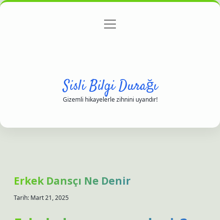
menüyü
Anasayfa
Gizlilik Politikası
Yasal Uyarı
aç
Hakkımızda
Sisli Bilgi Durağı
Gizemli hikayelerle zihnini uyandır!
Erkek Dansçı Ne Denir
Tarih: Mart 21, 2025