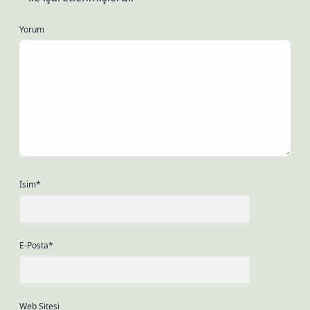
Yorum
İsim*
E-Posta*
Web Sitesi