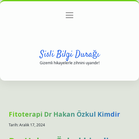
menüyü
Anasayfa
Gizlilik Politikası
Yasal Uyarı
aç
Hakkımızda
Sisli Bilgi Durağı
Gizemli hikayelerle zihnini uyandır!
Fitoterapi Dr Hakan Özkul Kimdir
Tarih: Aralık 17, 2024