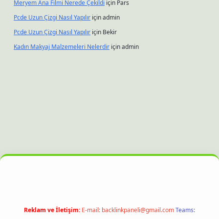
Meryem Ana Filmi Nerede Çekildi
için
Pars
Pcde Uzun Çizgi Nasıl Yapılır
için
admin
Pcde Uzun Çizgi Nasıl Yapılır
için
Bekir
Kadın Makyaj Malzemeleri Nelerdir
için
admin
ltonbet güncel giriş
Reklam ve İletişim:
E-mail:
backlinkpaneli@gmail.com
Teams: