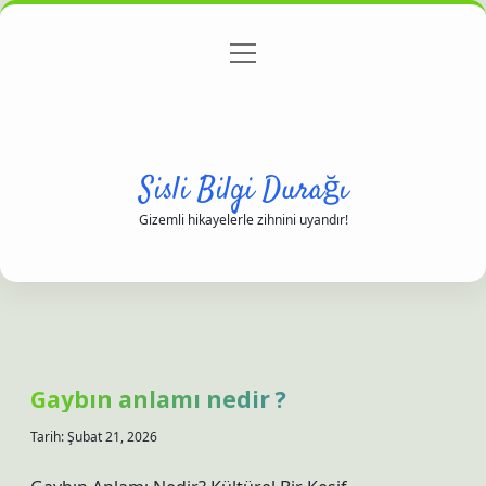
menüyü
Anasayfa
Gizlilik Politikası
Yasal Uyarı
aç
Hakkımızda
Sisli Bilgi Durağı
Gizemli hikayelerle zihnini uyandır!
Gaybın anlamı nedir ?
Tarih: Şubat 21, 2026