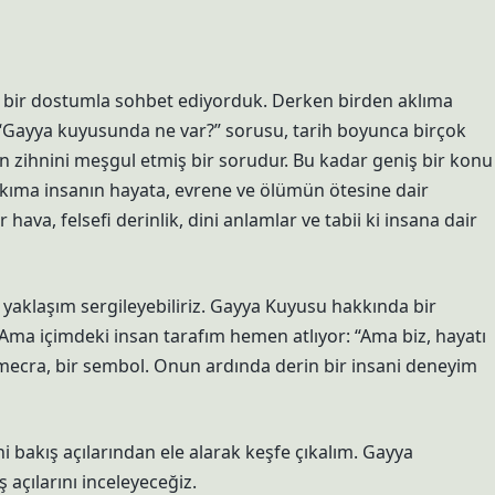
, bir dostumla sohbet ediyorduk. Derken birden aklıma
“Gayya kuyusunda ne var?” sorusu, tarih boyunca birçok
in zihnini meşgul etmiş bir sorudur. Bu kadar geniş bir konu
akıma insanın hayata, evrene ve ölümün ötesine dair
r hava, felsefi derinlik, dini anlamlar ve tabii ki insana dair
 yaklaşım sergileyebiliriz. Gayya Kuyusu hakkında bir
” Ama içimdeki insan tarafım hemen atlıyor: “Ama biz, hayatı
 mecra, bir sembol. Onun ardında derin bir insani deneyim
 bakış açılarından ele alarak keşfe çıkalım. Gayya
açılarını inceleyeceğiz.