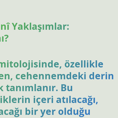
nî Yaklaşımlar:
ı?
itolojisinde, özellikle
çen, cehennemdeki derin
k tanımlanır. Bu
erin içeri atılacağı,
acağı bir yer olduğu