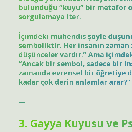
bulunduğu “kuyu” bir metafor ol
sorgulamaya iter.
İçimdeki mühendis şöyle düşünü
semboliktir. Her insanın zaman 
düşünceler vardır.” Ama içimdek
“Ancak bir sembol, sadece bir in
zamanda evrensel bir öğretiye de
kadar çok derin anlamlar arar?”
—
3. Gayya Kuyusu ve Psi