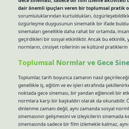
Gece sineması, sadece bir film izleme aktivites
dair önemli ipuçları veren bir toplumsal pratik o
sorumluluklarından kurtuldukları, özgürleşebildikle
özgürleşme duygusunun sinematik bir ifade bulduğu b
sinemaları genellikle daha rahat bir ortamda, insanl
geçirdikleri bir sosyal etkinliktir. Ancak bu etkinlik
normların, cinsiyet rollerinin ve kültürel pratikleri
Toplumsal Normlar ve Gece Sine
Toplumlar, tarih boyunca zamanın nasıl geçirileceğ
genellikle iş, eğitim ve ev işleri etrafında şekillenir
noktada gece sineması, bir yandan eğlenceli bir etk
normlara karşı bir başkaldırı olarak da okunabilir.
Ö
dinlenme zamanı değil, aynı zamanda sosyal normla
sinemasının gelişmesini ve izleyicilerin sinemada ke
sinemasında sadece bir film izlemekle kalmaz, ay