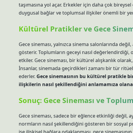
taşımasına yol açar. Erkekler için daha çok bireysel
duygusal bağlar ve toplumsal ilişkiler önemli bir yer
Kültürel Pratikler ve Gece Sine
Gece sineması, yalnızca sinema salonlarında değil, 
gösterir. Toplumların geceyi nasıl değerlendirdiği, o
etkiler. Gece sineması, bir kültürel alışkanlık olarak
İnsanlar, sinemada geçirdikleri zamanı bir tür ritüe
ederler.
Gece sinemasının bu kültürel pratikle bir
ilişkilerin nasıl şekillendiğini anlamamıza olana
Sonuç: Gece Sineması ve Toplum
Gece sineması, sadece bir eğlence etkinliği değil, a
normların nasıl şekillendiğini gösteren bir sosyal p
ise ilişkisel bağlara odaklanması, gece sinemasının 