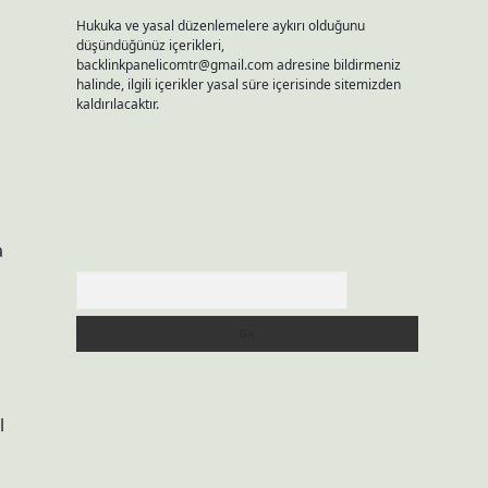
Hukuka ve yasal düzenlemelere aykırı olduğunu
düşündüğünüz içerikleri,
backlinkpanelicomtr@gmail.com
adresine bildirmeniz
halinde, ilgili içerikler yasal süre içerisinde sitemizden
kaldırılacaktır.
a
Arama
l