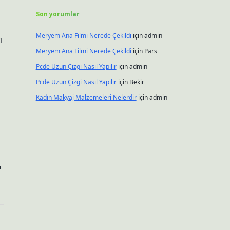
Son yorumlar
Meryem Ana Filmi Nerede Çekildi
için
admin
ı
Meryem Ana Filmi Nerede Çekildi
için
Pars
Pcde Uzun Çizgi Nasıl Yapılır
için
admin
Pcde Uzun Çizgi Nasıl Yapılır
için
Bekir
Kadın Makyaj Malzemeleri Nelerdir
için
admin
ı