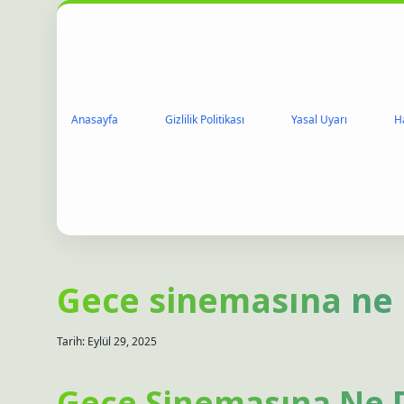
Anasayfa
Gizlilik Politikası
Yasal Uyarı
H
Gece sinemasına ne 
Tarih: Eylül 29, 2025
Gece Sinemasına Ne D