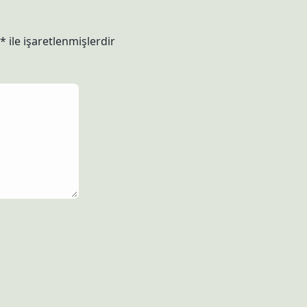
*
ile işaretlenmişlerdir