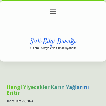
menüyü
Anasayfa
Gizlilik Politikası
Yasal Uyarı
aç
Hakkımızda
Sisli Bilgi Durağı
Gizemli hikayelerle zihnini uyandır!
Hangi Yiyecekler Karın Yağlarını
Eritir
Tarih: Ekim 20, 2024