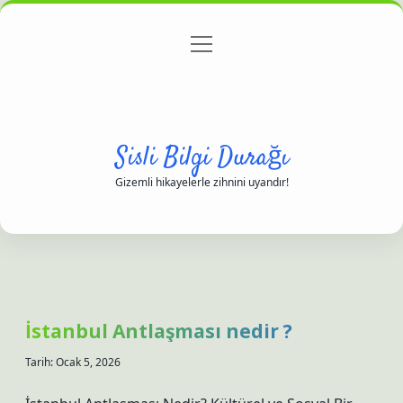
menüyü
Anasayfa
Gizlilik Politikası
Yasal Uyarı
aç
Hakkımızda
Sisli Bilgi Durağı
Gizemli hikayelerle zihnini uyandır!
İstanbul Antlaşması nedir ?
Tarih: Ocak 5, 2026