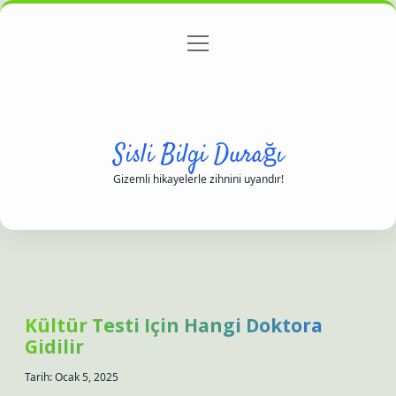
menüyü
Anasayfa
Gizlilik Politikası
Yasal Uyarı
aç
Hakkımızda
Sisli Bilgi Durağı
Gizemli hikayelerle zihnini uyandır!
Kültür Testi Için Hangi Doktora
Gidilir
Tarih: Ocak 5, 2025