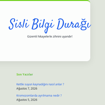
Sisli Bilgi Durağı
Gizemli hikayelerle zihnini uyandır!
Sidebar
iltonbet
ilbet giriş yap
ilbet.online
piabella giriş
betexper.xyz
hi
Son Yazılar
Kettle suyun kaynadığını nasıl anlar ?
Ağustos 7, 2026
Kromozomlarda ayrılmama nedir ?
Ağustos 5, 2026