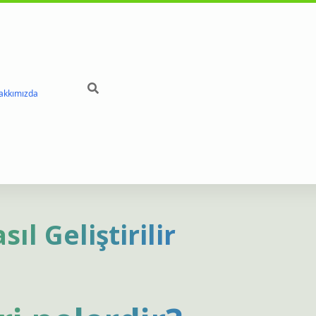
akkımızda
betci
h
ıl Geliştirilir