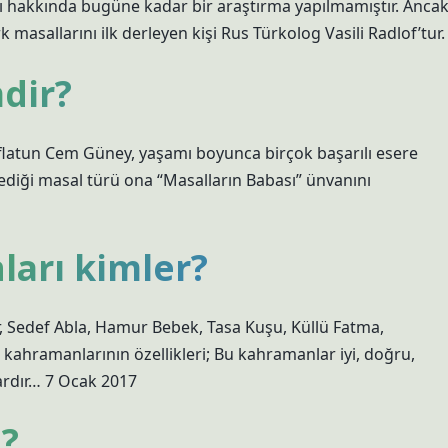
ğı hakkında bugüne kadar bir araştırma yapılmamıştır. Anca
k masallarını ilk derleyen kişi Rus Türkolog Vasili Radlof’tur.
dir?
Eflatun Cem Güney, yaşamı boyunca birçok başarılı esere
ediği masal türü ona “Masalların Babası” ünvanını
arı kimler?
r, Sedef Abla, Hamur Bebek, Tasa Kuşu, Küllü Fatma,
ahramanlarının özellikleri; Bu kahramanlar iyi, doğru,
ardır… 7 Ocak 2017
i?