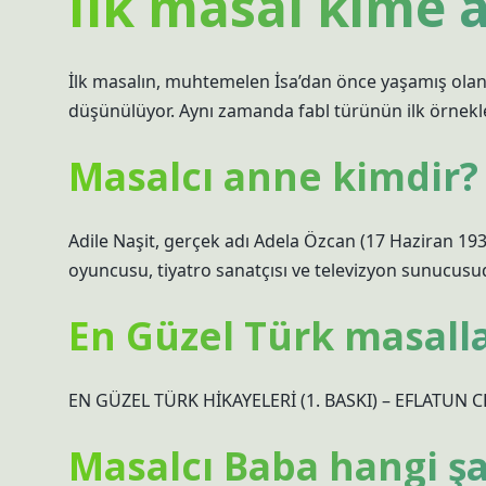
Ilk masal kime a
İlk masalın, muhtemelen İsa’dan önce yaşamış olan
düşünülüyor. Aynı zamanda fabl türünün ilk örnekle
Masalcı anne kimdir?
Adile Naşit, gerçek adı Adela Özcan (17 Haziran 1930
oyuncusu, tiyatro sanatçısı ve televizyon sunucusu
En Güzel Türk masalla
EN GÜZEL TÜRK HİKAYELERİ (1. BASKI) – EFLATUN C
Masalcı Baba hangi şa