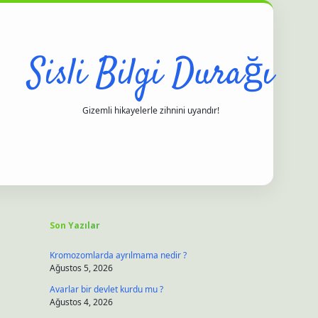
Sisli Bilgi Durağı
Gizemli hikayelerle zihnini uyandır!
Sidebar
iltonbet
ilbet giriş yap
ilbet.online
piabella giriş
betexper.xyz
h
Son Yazılar
Kromozomlarda ayrılmama nedir ?
Ağustos 5, 2026
Avarlar bir devlet kurdu mu ?
Ağustos 4, 2026