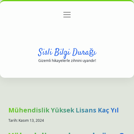
menüyü
Anasayfa
Gizlilik Politikası
Yasal Uyarı
aç
Hakkımızda
Sisli Bilgi Durağı
Gizemli hikayelerle zihnini uyandır!
Mühendislik Yüksek Lisans Kaç Yıl
Tarih: Kasım 13, 2024