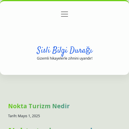
menüyü
Anasayfa
Gizlilik Politikası
Yasal Uyarı
aç
Hakkımızda
Sisli Bilgi Durağı
Gizemli hikayelerle zihnini uyandır!
Nokta Turizm Nedir
Tarih: Mayıs 1, 2025