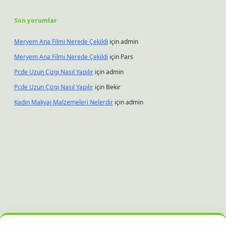
Son yorumlar
Meryem Ana Filmi Nerede Çekildi
için
admin
Meryem Ana Filmi Nerede Çekildi
için
Pars
Pcde Uzun Çizgi Nasıl Yapılır
için
admin
Pcde Uzun Çizgi Nasıl Yapılır
için
Bekir
Kadın Makyaj Malzemeleri Nelerdir
için
admin
hiltonbet güncel giriş